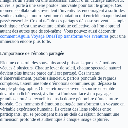
Imaginez un atelier où une discussion autour d’un cadrage audacieux
ouvre la porte à une série photos innovante pour tout le groupe. Ces
moments collaboratifs réveillent l’inventivité, encouragent à sortir des
sentiers battus, et nourrissent une émulation qui enrichit chaque instant
passé ensemble. Ce qui naît de ces partages dépasse souvent la simple
technique : c’est une aventure artistique collective, où l’on apprend
autant des autres que de soi-même. Vous pouvez aussi découvrir
comment Aguila Voyage OnesTrip transforme vos aventures
pour une
immersion encore plus forte.
L’importance de l’émotion partagée
Rien ne construit des souvenirs aussi puissants que des émotions
vécues à plusieurs. Chaque lever de soleil, chaque spectacle naturel
devient plus intense parce qu’il est partagé. Ces instants
d’émerveillement, parfois silencieux, parfois ponctués de regards
complices, tissent une toile d’émotions communes qui dépasse la
simple photographie. On se retrouve souvent à sourire ensemble
devant un cliché réussi, à vibrer à l’unisson face à un paysage
grandiose, ou à se recueillir dans la douce pénombre d’une aurore
boréale. Ces moments d’émotion partagée transforment un voyage en
véritable expérience humaine. Ils créent des liens solides entre
participants, qui se prolongent bien au-delà du séjour, donnant une
dimension profonde et authentique à chaque image capturée.