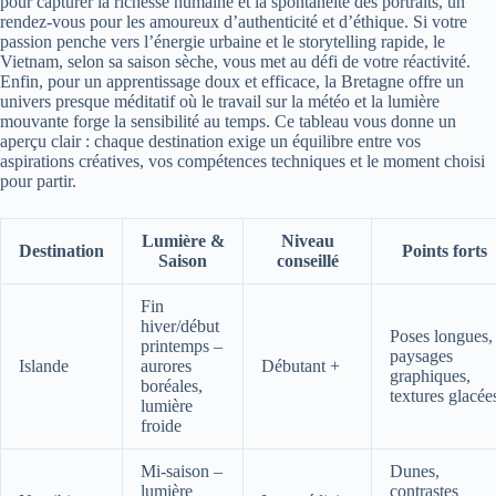
pour capturer la richesse humaine et la spontanéité des portraits, un
rendez-vous pour les amoureux d’authenticité et d’éthique. Si votre
passion penche vers l’énergie urbaine et le storytelling rapide, le
Vietnam, selon sa saison sèche, vous met au défi de votre réactivité.
Enfin, pour un apprentissage doux et efficace, la Bretagne offre un
univers presque méditatif où le travail sur la météo et la lumière
mouvante forge la sensibilité au temps. Ce tableau vous donne un
aperçu clair : chaque destination exige un équilibre entre vos
aspirations créatives, vos compétences techniques et le moment choisi
pour partir.
Lumière &
Niveau
Destination
Points forts
Saison
conseillé
Fin
hiver/début
Poses longues,
printemps –
paysages
Islande
aurores
Débutant +
graphiques,
boréales,
textures glacée
lumière
froide
Mi-saison –
Dunes,
lumière
contrastes