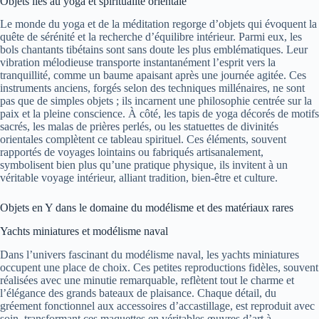
Objets liés au yoga et spiritualité orientale
Le monde du yoga et de la méditation regorge d’objets qui évoquent la
quête de sérénité et la recherche d’équilibre intérieur. Parmi eux, les
bols chantants tibétains sont sans doute les plus emblématiques. Leur
vibration mélodieuse transporte instantanément l’esprit vers la
tranquillité, comme un baume apaisant après une journée agitée. Ces
instruments anciens, forgés selon des techniques millénaires, ne sont
pas que de simples objets ; ils incarnent une philosophie centrée sur la
paix et la pleine conscience. À côté, les tapis de yoga décorés de motifs
sacrés, les malas de prières perlés, ou les statuettes de divinités
orientales complètent ce tableau spirituel. Ces éléments, souvent
rapportés de voyages lointains ou fabriqués artisanalement,
symbolisent bien plus qu’une pratique physique, ils invitent à un
véritable voyage intérieur, alliant tradition, bien-être et culture.
Objets en Y dans le domaine du modélisme et des matériaux rares
Yachts miniatures et modélisme naval
Dans l’univers fascinant du modélisme naval, les yachts miniatures
occupent une place de choix. Ces petites reproductions fidèles, souvent
réalisées avec une minutie remarquable, reflètent tout le charme et
l’élégance des grands bateaux de plaisance. Chaque détail, du
gréement fonctionnel aux accessoires d’accastillage, est reproduit avec
soin, transformant ces maquettes en véritables œuvres d’art à