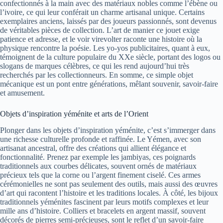
confectionnés à la main avec des matériaux nobles comme l’ébène ou
l’ivoire, ce qui leur conférait un charme artisanal unique. Certains
exemplaires anciens, laissés par des joueurs passionnés, sont devenus
de véritables pièces de collection. L’art de manier ce jouet exige
patience et adresse, et le voir virevolter raconte une histoire où la
physique rencontre la poésie. Les yo-yos publicitaires, quant à eux,
témoignent de la culture populaire du XXe siècle, portant des logos ou
slogans de marques célèbres, ce qui les rend aujourd’hui très
recherchés par les collectionneurs. En somme, ce simple objet
mécanique est un pont entre générations, mêlant souvenir, savoir-faire
et amusement.
Objets d’inspiration yéménite et arts de l’Orient
Plonger dans les objets d’inspiration yéménite, c’est s’immerger dans
une richesse culturelle profonde et raffinée. Le Yémen, avec son
artisanat ancestral, offre des créations qui allient élégance et
fonctionnalité. Prenez par exemple les jambiyas, ces poignards
traditionnels aux courbes délicates, souvent ornés de matériaux
précieux tels que la corne ou l’argent finement ciselé. Ces armes
cérémonielles ne sont pas seulement des outils, mais aussi des œuvres
d’art qui racontent l’histoire et les traditions locales. À côté, les bijoux
traditionnels yéménites fascinent par leurs motifs complexes et leur
mille ans d’histoire. Colliers et bracelets en argent massif, souvent
décorés de pierres semi-précieuses, sont le reflet d’un savoir-faire