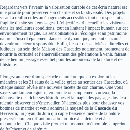
Regardant vers l’avenir, la valorisation durable de cet écrin naturel est
une priorité pour préserver son charme et sa biodiversité. Des projets
visant à renforcer les aménagements accessibles tout en respectant la
fragilité du site sont envisagés. L’objectif est d’accueillir les visiteurs
dans les meilleures conditions, tout en limitant l’impact humain sur cet
environnement fragile. La sensibilisation à l’écologie et au patrimoine
naturel s’inscrit également dans cette dynamique, invitant chacun à
devenir un acteur responsable. Enfin, l’essor des activités culturelles et
ludiques, au sein de la Maison des Cascades notamment, promettent de
nourrir la curiosité et l’émerveillement des générations à venir, faisant
de ce lieu un passage essentiel pour les amoureux de la nature et de
l’histoire.
Plongez au cœur d’un spectacle naturel unique en explorant les
méandres et les 31 sauts de la vallée grâce au sentier des Cascades, où
chaque saison révèle une nouvelle facette de son charme. Que vous
soyez randonneur aguerri, en famille ou simplement curieux, la
découverte des richesses historiques et la magie des paysages invite à
ralentir, observer et s’émerveiller. N’attendez plus pour chausser vos
bottines de marche et venir admirer la majesté de la
Cascade du
Hérisson
, un joyau du Jura qui capte l’essence même de la nature
préservée tout en offrant un cadre propice à la détente et à la
reconnexion. Chaque visite promet un moment mémorable, empreint
de fraîcheur et de sérénité.