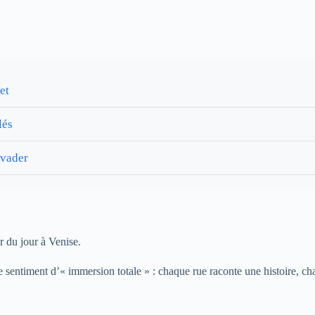
et
lés
évader
r du jour à Venise.
t ce sentiment d’« immersion totale » : chaque rue raconte une histoire,