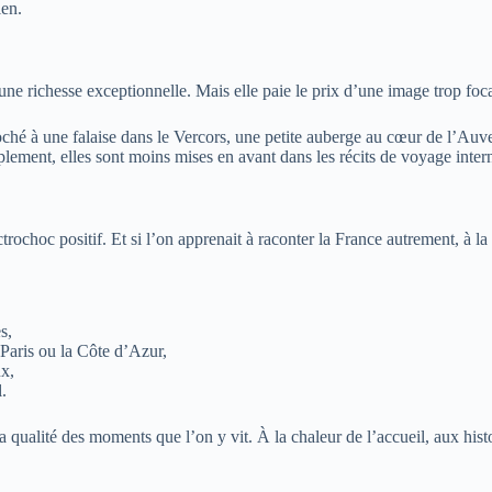
ien.
ne richesse exceptionnelle. Mais elle paie le prix d’une image trop focali
roché à une falaise dans le Vercors, une petite auberge au cœur de l’Au
plement, elles sont moins mises en avant dans les récits de voyage inter
rochoc positif. Et si l’on apprenait à raconter la France autrement, à la 
s,
 Paris ou la Côte d’Azur,
ux,
l.
la qualité des moments que l’on y vit. À la chaleur de l’accueil, aux hi