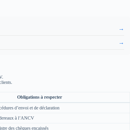
→
→
V.
lients.
Obligations à respecter
édures d’envoi et de déclaration
rdereaux à l’ANCV
stre des chèques encaissés