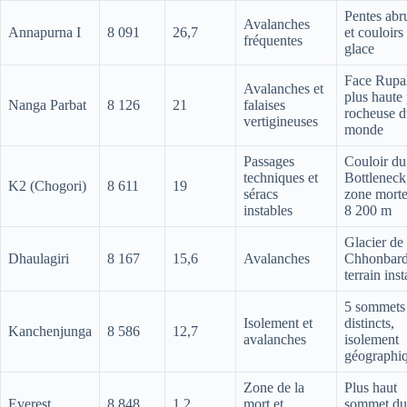
Pentes abr
Avalanches
Annapurna I
8 091
26,7
et couloirs
fréquentes
glace
Face Rupa
Avalanches et
plus haute 
Nanga Parbat
8 126
21
falaises
rocheuse 
vertigineuses
monde
Passages
Couloir du
techniques et
Bottleneck
K2 (Chogori)
8 611
19
séracs
zone morte
instables
8 200 m
Glacier de
Dhaulagiri
8 167
15,6
Avalanches
Chhonbard
terrain inst
5 sommets
Isolement et
distincts,
Kanchenjunga
8 586
12,7
avalanches
isolement
géographi
Zone de la
Plus haut
Everest
8 848
1,2
mort et
sommet du