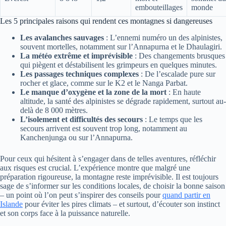
embouteillages
monde
Les 5 principales raisons qui rendent ces montagnes si dangereuses
Les avalanches sauvages
: L’ennemi numéro un des alpinistes,
souvent mortelles, notamment sur l’Annapurna et le Dhaulagiri.
La météo extrême et imprévisible
: Des changements brusques
qui piègent et déstabilisent les grimpeurs en quelques minutes.
Les passages techniques complexes
: De l’escalade pure sur
rocher et glace, comme sur le K2 et le Nanga Parbat.
Le manque d’oxygène et la zone de la mort
: En haute
altitude, la santé des alpinistes se dégrade rapidement, surtout au-
delà de 8 000 mètres.
L’isolement et difficultés des secours
: Le temps que les
secours arrivent est souvent trop long, notamment au
Kanchenjunga ou sur l’Annapurna.
Pour ceux qui hésitent à s’engager dans de telles aventures, réfléchir
aux risques est crucial. L’expérience montre que malgré une
préparation rigoureuse, la montagne reste imprévisible. Il est toujours
sage de s’informer sur les conditions locales, de choisir la bonne saison
– un point où l’on peut s’inspirer des conseils pour
quand partir en
Islande
pour éviter les pires climats – et surtout, d’écouter son instinct
et son corps face à la puissance naturelle.