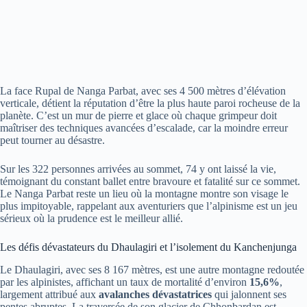
La face Rupal de Nanga Parbat, avec ses 4 500 mètres d’élévation
verticale, détient la réputation d’être la plus haute paroi rocheuse de la
planète. C’est un mur de pierre et glace où chaque grimpeur doit
maîtriser des techniques avancées d’escalade, car la moindre erreur
peut tourner au désastre.
Sur les 322 personnes arrivées au sommet, 74 y ont laissé la vie,
témoignant du constant ballet entre bravoure et fatalité sur ce sommet.
Le Nanga Parbat reste un lieu où la montagne montre son visage le
plus impitoyable, rappelant aux aventuriers que l’alpinisme est un jeu
sérieux où la prudence est le meilleur allié.
Les défis dévastateurs du Dhaulagiri et l’isolement du Kanchenjunga
Le Dhaulagiri, avec ses 8 167 mètres, est une autre montagne redoutée
par les alpinistes, affichant un taux de mortalité d’environ
15,6%
,
largement attribué aux
avalanches dévastatrices
qui jalonnent ses
pentes abruptes. La traversée de son glacier de Chhonbardan est