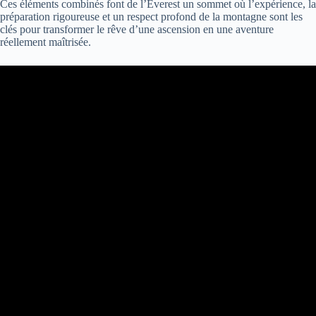
Ces éléments combinés font de l’Everest un sommet où l’expérience, la
préparation rigoureuse et un respect profond de la montagne sont les
clés pour transformer le rêve d’une ascension en une aventure
réellement maîtrisée.