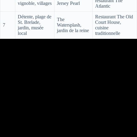
restaurant The
vignoble, villages
Jersey Pearl
Atlantic
Détente, plage de
Restaurant The Old
The
St. Brelade,
Court House,
7
Watersplash,
jardin, musée
cuisine
jardin de la reine
local
traditionnelle