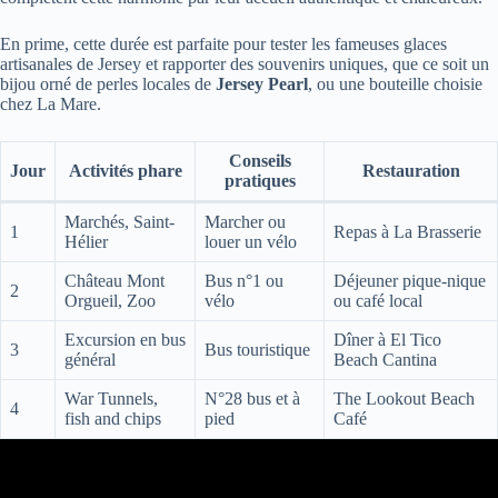
En prime, cette durée est parfaite pour tester les fameuses glaces
artisanales de Jersey et rapporter des souvenirs uniques, que ce soit un
bijou orné de perles locales de
Jersey Pearl
, ou une bouteille choisie
chez La Mare.
Conseils
Jour
Activités phare
Restauration
pratiques
Marchés, Saint-
Marcher ou
1
Repas à La Brasserie
Hélier
louer un vélo
Château Mont
Bus n°1 ou
Déjeuner pique-nique
2
Orgueil, Zoo
vélo
ou café local
Excursion en bus
Dîner à El Tico
3
Bus touristique
général
Beach Cantina
War Tunnels,
N°28 bus et à
The Lookout Beach
4
fish and chips
pied
Café