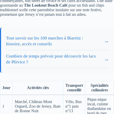
commerçantes, son street art vivace et ses cafés accueillants. Une halte
gourmande au
The Lookout Beach Café
pour un fish and chips
traditionnel scelle cette parenthèse insulaire sur une note festive,
promettant que Jersey n’est jamais tout à fait un adieu.
Tout savoir sur les 100 marches à Biarritz :
→
histoire, accès et conseils
Combien de temps prévoir pour découvrir les lacs
→
de Plitvice ?
Transport
Spécialités
Jour
Activités clés
conseillé
culinaires
Pique-nique
Marché, Château Mont
Vélo, Bus
local, cuisine
1
Orgueil, Zoo de Jersey, Baie
n°1 puis
thaïlandaise en
de Bonne Nuit
n°13
bord de mer