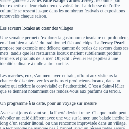
visites guidées avec les
Blue Badge Guides Jersey
, reconnus pour
leur expertise et leur chaleureux savoir-faire. La richesse de l’offre
culturelle se ressent jusque dans les nombreux festivals et expositions
renouvelés chaque saison.
Les saveurs locales au cœur des villages
Une semaine permet d’explorer la gastronomie insulaire en profondeur,
en allant bien au-delà du traditionnel fish and chips. La
Jersey Pearl
propose par exemple une délicate gamme de perles de saveurs dans ses
mets, tandis que les restaurants locaux marient subtilement produits
fermiers et produits de la mer. Objectif : éveiller les papilles à une
identité culinaire à nulle autre pareille.
Les marchés, eux, s’animent avec entrain, offrant aux visiteurs la
chance de discuter avec les artisans et producteurs locaux, dans un
cadre qui célèbre la convivialité et l’authenticité. C’est à Saint-Hélier
que se tiennent notamment ces rendez-vous aux parfums du terroir.
Un programme à la carte, pour un voyage sur-mesure
Avec sept jours devant soi, la liberté devient reine. Chaque matin peut
dévoiler un café différent avec une vue sur la mer, une balade inédite le
long d’un sentier littoral, ou une rencontre improvisée dans un village.
La technologie ne manque pas à l’appel, avec un réseau fiable assuré