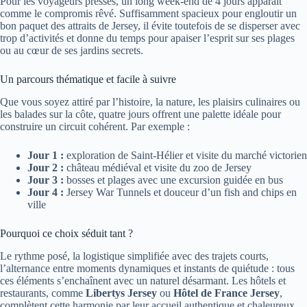
Pour les voyageurs pressés, un long week-end de 4 jours apparaît
comme le compromis rêvé. Suffisamment spacieux pour engloutir un
bon paquet des attraits de Jersey, il évite toutefois de se disperser avec
trop d’activités et donne du temps pour apaiser l’esprit sur ses plages
ou au cœur de ses jardins secrets.
Un parcours thématique et facile à suivre
Que vous soyez attiré par l’histoire, la nature, les plaisirs culinaires ou
les balades sur la côte, quatre jours offrent une palette idéale pour
construire un circuit cohérent. Par exemple :
Jour 1 :
exploration de Saint-Hélier et visite du marché victorien
Jour 2 :
château médiéval et visite du zoo de Jersey
Jour 3 :
bosses et plages avec une excursion guidée en bus
Jour 4 :
Jersey War Tunnels et douceur d’un fish and chips en
ville
Pourquoi ce choix séduit tant ?
Le rythme posé, la logistique simplifiée avec des trajets courts,
l’alternance entre moments dynamiques et instants de quiétude : tous
ces éléments s’enchaînent avec un naturel désarmant. Les hôtels et
restaurants, comme
Libertys Jersey
ou
Hôtel de France Jersey
,
complètent cette harmonie par leur accueil authentique et chaleureux.