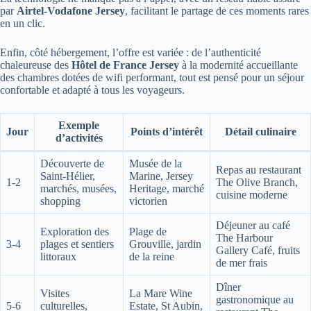
par
Airtel-Vodafone Jersey
, facilitant le partage de ces moments rares
en un clic.
Enfin, côté hébergement, l’offre est variée : de l’authenticité
chaleureuse des
Hôtel de France Jersey
à la modernité accueillante
des chambres dotées de wifi performant, tout est pensé pour un séjour
confortable et adapté à tous les voyageurs.
Exemple
Jour
Points d’intérêt
Détail culinaire
d’activités
Découverte de
Musée de la
Repas au restaurant
Saint-Hélier,
Marine, Jersey
1-2
The Olive Branch,
marchés, musées,
Heritage, marché
cuisine moderne
shopping
victorien
Déjeuner au café
Exploration des
Plage de
The Harbour
3-4
plages et sentiers
Grouville, jardin
Gallery Café, fruits
littoraux
de la reine
de mer frais
Dîner
Visites
La Mare Wine
gastronomique au
5-6
culturelles,
Estate, St Aubin,