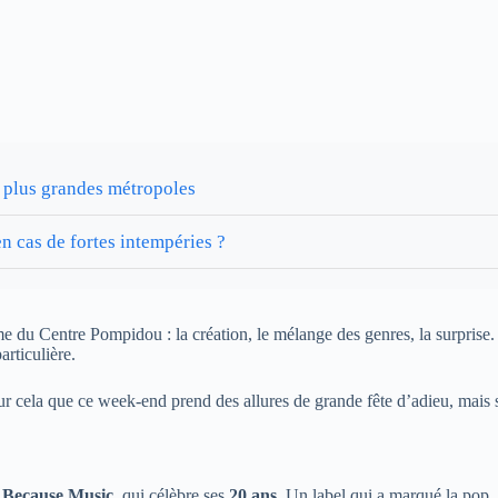
s plus grandes métropoles
n cas de fortes intempéries ?
me du Centre Pompidou : la création, le mélange des genres, la surprise
articulière.
ur cela que ce week-end prend des allures de grande fête d’adieu, mais sa
l
Because Music
, qui célèbre ses
20 ans
. Un label qui a marqué la pop, 