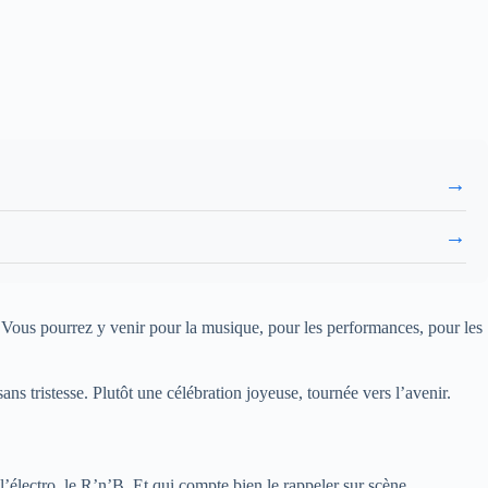
→
→
. Vous pourrez y venir pour la musique, pour les performances, pour les
ns tristesse. Plutôt une célébration joyeuse, tournée vers l’avenir.
l’électro, le R’n’B. Et qui compte bien le rappeler sur scène.