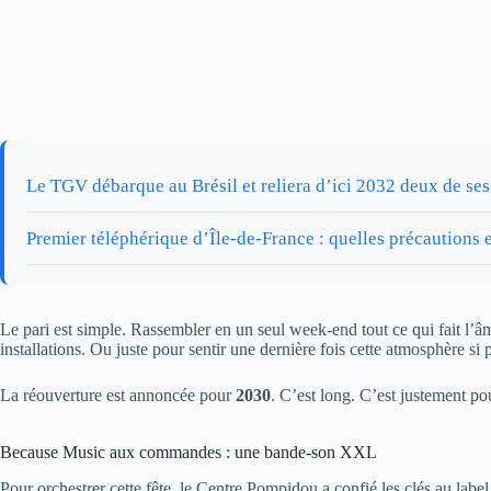
Le TGV débarque au Brésil et reliera d’ici 2032 deux de se
Premier téléphérique d’Île-de-France : quelles précautions e
Le pari est simple. Rassembler en un seul week-end tout ce qui fait l’â
installations. Ou juste pour sentir une dernière fois cette atmosphère si p
La réouverture est annoncée pour
2030
. C’est long. C’est justement po
Because Music aux commandes : une bande-son XXL
Pour orchestrer cette fête, le Centre Pompidou a confié les clés au labe