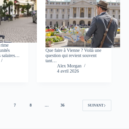
e rime
unités
Que faire à Vienne ? Voilà une
es salaires…
question qui revient souvent
tant…
Alex Morgan
4 avril 2026
6
7
8
…
36
SUIVANT