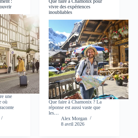
ement :
Que faire à Chamonix pour
couvrir
vivre des expériences
inoubliables
vre une
e où
Que faire à Chamonix ? La
raconte
réponse est aussi vaste que
les…
Alex Morgan
8 avril 2026