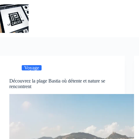
Passer
au
contenu
Voyage
Découvrez la plage Bastia où détente et nature se
rencontrent