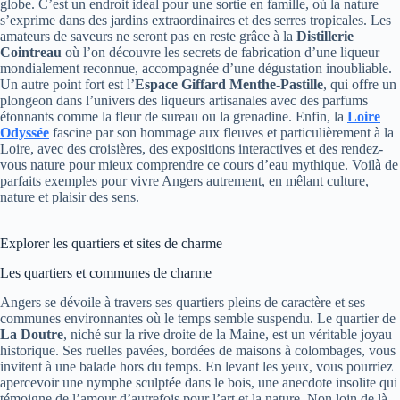
globe. C’est un endroit idéal pour une sortie en famille, où la nature
s’exprime dans des jardins extraordinaires et des serres tropicales. Les
amateurs de saveurs ne seront pas en reste grâce à la
Distillerie
Cointreau
où l’on découvre les secrets de fabrication d’une liqueur
mondialement reconnue, accompagnée d’une dégustation inoubliable.
Un autre point fort est l’
Espace Giffard Menthe-Pastille
, qui offre un
plongeon dans l’univers des liqueurs artisanales avec des parfums
étonnants comme la fleur de sureau ou la grenadine. Enfin, la
Loire
Odyssée
fascine par son hommage aux fleuves et particulièrement à la
Loire, avec des croisières, des expositions interactives et des rendez-
vous nature pour mieux comprendre ce cours d’eau mythique. Voilà de
parfaits exemples pour vivre Angers autrement, en mêlant culture,
nature et plaisir des sens.
Explorer les quartiers et sites de charme
Les quartiers et communes de charme
Angers se dévoile à travers ses quartiers pleins de caractère et ses
communes environnantes où le temps semble suspendu. Le quartier de
La Doutre
, niché sur la rive droite de la Maine, est un véritable joyau
historique. Ses ruelles pavées, bordées de maisons à colombages, vous
invitent à une balade hors du temps. En levant les yeux, vous pourriez
apercevoir une nymphe sculptée dans le bois, une anecdote insolite qui
témoigne de l’amour d’autrefois pour l’art et la nature. Non loin de là,