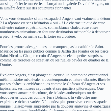
aussi apprécier le musée Jean Lurçat ou la galerie David d’Angers, où
la lumière éclate sur des sculptures étonnantes.
Vous vous demandez si une escapade à Angers vaut vraiment le détour
? La réponse est sans hésitation « oui » ! Le charme unique de cette
cité entre nature et patrimoine, son ambiance chaleureuse et ses
nombreuses animations en font une destination mémorable à découvrir
à pied, à vélo, ou même sur la Loire en croisière.
Pour les promenades gratuites, ne manquez pas la cathédrale Saint-
Maurice ou les parcs publics comme le Jardin des Plantes ou les parcs
Saint-Nicolas. Chaque recoin d’Angers recèle de petites surprises,
comme les fresques de street art ou les ruelles pavées du quartier de la
Doutre.
Explorer Angers, c’est plonger au cœur d’un patrimoine exceptionnel
mêlant histoire médiévale, art contemporain et nature vibrante, illustrée
par ses châteaux emblématiques comme le Château d’Angers et ses
tapisseries, ses musées captivants et ses quartiers pittoresques. Que
vous soyez amateur de culture, de balades authentiques ou de
découvertes ludiques comme Terra Botanica, la ville offre une
expérience riche et variée. N’attendez plus pour vivre cette escapade
unique : laissez-vous surprendre par la douceur angevine et embarquez
pour une aventure inoubliable où chaque coin de rue raconte une