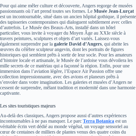
Pour qui aime mêler culture et découverte, Angers regorge de musées
passionnants où l’art prend toutes ses formes. Le
Musée Jean-Lurçat
est un incontournable, situé dans un ancien hôpital gothique, il présente
des tapisseries contemporaines qui dialoguent subtilement avec celles
d’autrefois. Le Musée des Beaux-Arts, installé dans un hôtel
particulier, vous invite à voyager du Moyen Âge au XXIe siècle à
travers peintures, sculptures et objets d’art variés. Laissez-vous
également surprendre par la
galerie David d’Angers
, qui abrite les
œuvres du célèbre sculpteur angevin, dont les portraits de figures
historiques qui semblent prêts à sortir de leur socle. Pour les amateurs
d’histoire locale et artisanale, le Musée de l’ardoise vous dévoilera les
mille secrets de ce matériau qui a façonné la région. Enfin, pour une
immersion dans l’aviation légère, l’Espace Air Passion offre une
collection impressionnante, avec des avions et planeurs prêts à
s’envoler dans votre imagination. Les galeries et musées d’Angers ne
cessent de surprendre, mêlant tradition et modernité dans une harmonie
captivante.
Les sites touristiques majeurs
Au-delà des classiques, Angers propose aussi d’autres expériences
incontournables à ne pas manquer. Le parc
Terra Botanica
est un
véritable écrin vert dédié au monde végétal, un voyage sensoriel au
cœur de centaines de milliers de plantes venus des quatre coins du