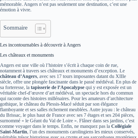
mémorable. Angers n’est pas seulement une destination, c’est une
émotion à vivre.
Sommaire
Les incontournables à découvrir à Angers
Les châteaux et monuments
Angers est une ville où l’histoire s’écrit à chaque coin de rue,
notamment à travers ses châteaux et monuments d’exception. Le
château d’Angers
, avec ses 17 tours imposantes datant du XIIIe
siècle, offre une plongée fascinante dans le passé médiéval. En plus de
sa forteresse, la
tapisserie de l’Apocalypse
qui y est exposée est un
véritable chef-d’œuvre d’art médiéval, un spectacle hors du commun
qui raconte des histoires millénaires. Pour les amateurs d’architecture
gothique, le château du Plessis-Macé séduit par son élégance
flamboyante et ses salles richement meublées. Autre joyau : le château
du Brissac, le plus haut de France avec ses 7 étages et ses 204 pièces,
surnommé « le Géant du Val de Loire ». Flâner dans ses jardins, c’est
comme voyager dans le temps. Enfin, ne manquez pas la
Collégiale
Saint-Martin
, l’un des monuments carolingiens les mieux conservés,
véritable trésor historique avec sa crypte et ses sarcophages mystérieux.