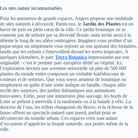
Les sites nature incontournables
Pour les amoureux de grands espaces, Angers propose une multitude
de sites naturels à découvrir. Parmi eux, le
Jardin des Plantes
est un
havre de paix en plein cœur de la ville. Ce jardin botanique ne se
contente pas de séduire par sa diversité florale, mais invite aussi à la
détente le long de ses allées ombragées. Imaginez-vous profiter d’un
pique-nique ou simplement vous reposer au son apaisant des fontaines,
tandis que les enfants s’émerveillent devant les serres tropicales. À
quelques kilomètres, le parc
Terra Botanica
impressionne par son
originalité : c’est le premier parc européen dédié au végétal. Ici,
l’exploration devient une aventure sensorielle où plus de 500 000
plantes du monde entier composent un véritable kaléidoscope de
couleurs et de senteurs. Que vous soyez amateur de botanique ou
simplement en quête d’une sortie ludique en famille, chaque allée
recèle des surprises, des jardins thématiques aux animations
innovantes. Enfin, pour une immersion plus sauvage, les bords de
Loire se prêtent à merveille à la randonnée ou à la balade à vélo. La
douceur de l’eau, les reflets changeants du fleuve, et la richesse de la
faune offrent un spectacle naturel sans pareil, parfait pour se
déconnecter du tumulte urbain. Ces espaces verts sont autant
d’occasions d’apprécier la beauté naturelle, aux portes même de la
ville.