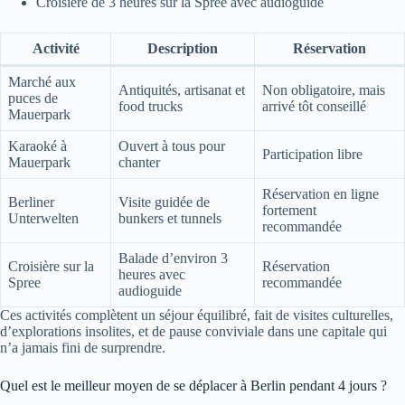
Croisière de 3 heures sur la Spree avec audioguide
Activité
Description
Réservation
Marché aux
Antiquités, artisanat et
Non obligatoire, mais
puces de
food trucks
arrivé tôt conseillé
Mauerpark
Karaoké à
Ouvert à tous pour
Participation libre
Mauerpark
chanter
Réservation en ligne
Berliner
Visite guidée de
fortement
Unterwelten
bunkers et tunnels
recommandée
Balade d’environ 3
Croisière sur la
Réservation
heures avec
Spree
recommandée
audioguide
Ces activités complètent un séjour équilibré, fait de visites culturelles,
d’explorations insolites, et de pause conviviale dans une capitale qui
n’a jamais fini de surprendre.
Quel est le meilleur moyen de se déplacer à Berlin pendant 4 jours ?