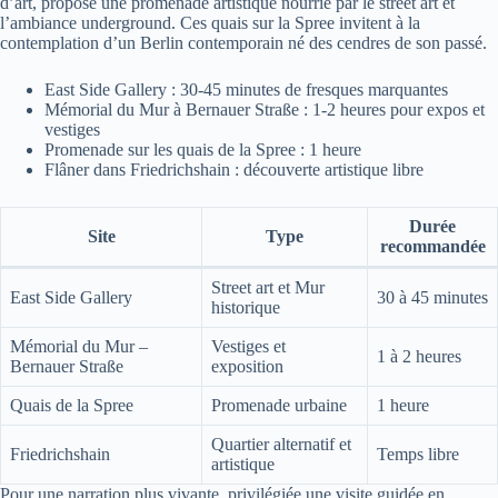
d’art, propose une promenade artistique nourrie par le street art et
l’ambiance underground. Ces quais sur la Spree invitent à la
contemplation d’un Berlin contemporain né des cendres de son passé.
East Side Gallery : 30-45 minutes de fresques marquantes
Mémorial du Mur à Bernauer Straße : 1-2 heures pour expos et
vestiges
Promenade sur les quais de la Spree : 1 heure
Flâner dans Friedrichshain : découverte artistique libre
Durée
Site
Type
recommandée
Street art et Mur
East Side Gallery
30 à 45 minutes
historique
Mémorial du Mur –
Vestiges et
1 à 2 heures
Bernauer Straße
exposition
Quais de la Spree
Promenade urbaine
1 heure
Quartier alternatif et
Friedrichshain
Temps libre
artistique
Pour une narration plus vivante, privilégiée une visite guidée en