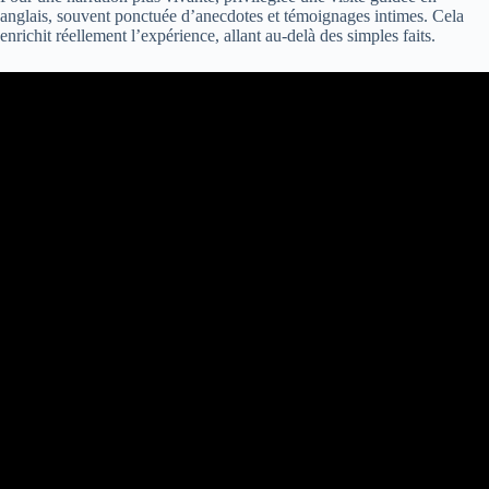
anglais, souvent ponctuée d’anecdotes et témoignages intimes. Cela
enrichit réellement l’expérience, allant au-delà des simples faits.