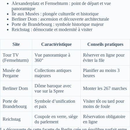
Alexanderplatz et Fernsehturm : point de départ et vue
panoramique
Île aux Musées : plongée culturelle et historique
Berliner Dom : ascension et découverte architecturale
Porte de Brandebourg : symbole historique majeur
Reichstag : démocratie et modernité à visiter
Site
Caractéristique
Conseils pratiques
Tour TV
Vue panoramique à
Réserver en ligne pour
(Fernsehturm)
360°
éviter la file
Musée de
Collections antiques
Planifier au moins 3
Pergame
majeures
heures
Dôme baroque avec
Berliner Dom
Monter les 267 marches
vue sur la Spree
Porte de
Symbole d’unification
Visiter tôt ou tard pour
Brandebourg
et paix
moins de foule
Coupole en verre, siège
Réservation obligatoire
Reichstag
du parlement
en ligne
La découverte de cette facette de Berlin crée un équilibre parfait entre