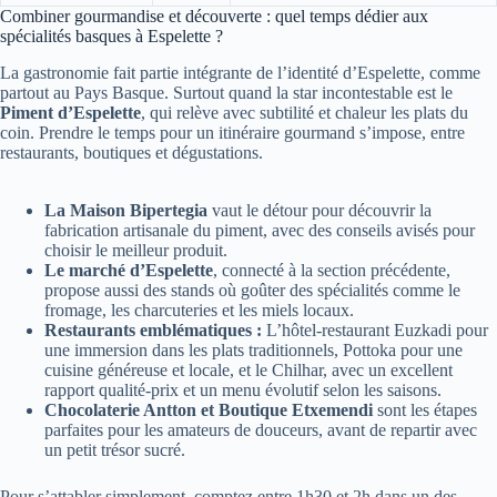
Combiner gourmandise et découverte : quel temps dédier aux
spécialités basques à Espelette ?
La gastronomie fait partie intégrante de l’identité d’Espelette, comme
partout au Pays Basque. Surtout quand la star incontestable est le
Piment d’Espelette
, qui relève avec subtilité et chaleur les plats du
coin. Prendre le temps pour un itinéraire gourmand s’impose, entre
restaurants, boutiques et dégustations.
La Maison Bipertegia
vaut le détour pour découvrir la
fabrication artisanale du piment, avec des conseils avisés pour
choisir le meilleur produit.
Le marché d’Espelette
, connecté à la section précédente,
propose aussi des stands où goûter des spécialités comme le
fromage, les charcuteries et les miels locaux.
Restaurants emblématiques :
L’hôtel-restaurant Euzkadi pour
une immersion dans les plats traditionnels, Pottoka pour une
cuisine généreuse et locale, et le Chilhar, avec un excellent
rapport qualité-prix et un menu évolutif selon les saisons.
Chocolaterie Antton et Boutique Etxemendi
sont les étapes
parfaites pour les amateurs de douceurs, avant de repartir avec
un petit trésor sucré.
Pour s’attabler simplement, comptez entre 1h30 et 2h dans un des