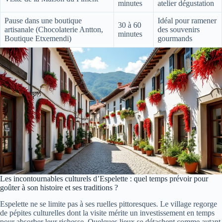
minutes
atelier dégustation
Pause dans une boutique
Idéal pour ramener
30 à 60
artisanale (Chocolaterie Antton,
des souvenirs
minutes
Boutique Etxemendi)
gourmands
Les incontournables culturels d’Espelette : quel temps prévoir pour
goûter à son histoire et ses traditions ?
Espelette ne se limite pas à ses ruelles pittoresques. Le village regorge
de pépites culturelles dont la visite mérite un investissement en temps
pour absorber leur richesse. Quelques lieux se détachent comme autant