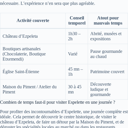
nécessaire. L’expérience n’en sera que plus agréable.
Conseil
Atout pour
Activité couverte
temporel
mauvais temps
1h30 –
Abrité, musées et
Château d’Ezpeleta
2h
expositions
Boutiques artisanales
Pause gourmande
(Chocolaterie, Boutique
Varié
au chaud
Etxemendi)
45 mn –
Église Saint-Étienne
Patrimoine couvert
1h
Découverte
Maison du Piment / Atelier du
30 à 45
ludique et
Piment
mn
gourmande
Combien de temps faut-il pour visiter Espelette en une journée ?
Pour profiter des incontournables d’Espelette, une journée complète est
idéale. Cela permet de découvrir le centre historique, de visiter le
château d’Ezpeleta, de faire un détour par la Maison du Piment, et de
déguster les spécialités locales au marché ou dans les restaurants.