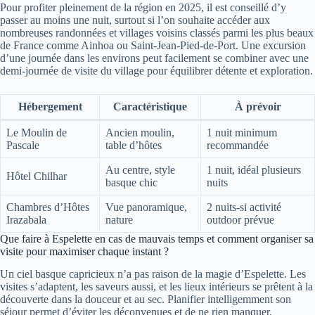
Pour profiter pleinement de la région en 2025, il est conseillé d’y
passer au moins une nuit, surtout si l’on souhaite accéder aux
nombreuses randonnées et villages voisins classés parmi les plus beaux
de France comme Ainhoa ou Saint-Jean-Pied-de-Port. Une excursion
d’une journée dans les environs peut facilement se combiner avec une
demi-journée de visite du village pour équilibrer détente et exploration.
Hébergement
Caractéristique
À prévoir
Le Moulin de
Ancien moulin,
1 nuit minimum
Pascale
table d’hôtes
recommandée
Au centre, style
1 nuit, idéal plusieurs
Hôtel Chilhar
basque chic
nuits
Chambres d’Hôtes
Vue panoramique,
2 nuits-si activité
Irazabala
nature
outdoor prévue
Que faire à Espelette en cas de mauvais temps et comment organiser sa
visite pour maximiser chaque instant ?
Un ciel basque capricieux n’a pas raison de la magie d’Espelette. Les
visites s’adaptent, les saveurs aussi, et les lieux intérieurs se prêtent à la
découverte dans la douceur et au sec. Planifier intelligemment son
séjour permet d’éviter les déconvenues et de ne rien manquer.