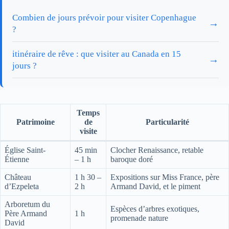
Combien de jours prévoir pour visiter Copenhague
→
?
itinéraire de rêve : que visiter au Canada en 15
→
jours ?
Temps
Patrimoine
de
Particularité
visite
Église Saint-
45 min
Clocher Renaissance, retable
Étienne
– 1 h
baroque doré
Château
1 h 30 –
Expositions sur Miss France, père
d’Ezpeleta
2 h
Armand David, et le piment
Arboretum du
Espèces d’arbres exotiques,
Père Armand
1 h
promenade nature
David