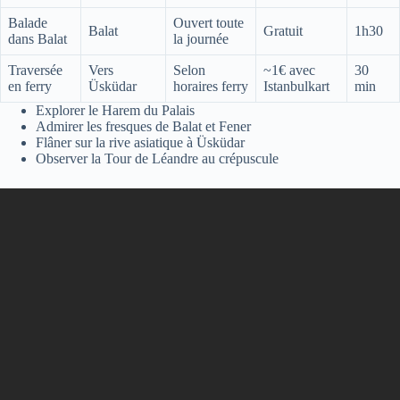
Balade
Ouvert toute
Balat
Gratuit
1h30
dans Balat
la journée
Traversée
Vers
Selon
~1€ avec
30
en ferry
Üsküdar
horaires ferry
Istanbulkart
min
Explorer le Harem du Palais
Admirer les fresques de Balat et Fener
Flâner sur la rive asiatique à Üsküdar
Observer la Tour de Léandre au crépuscule