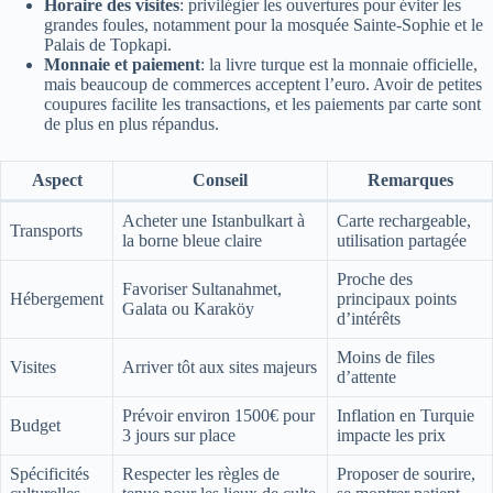
Horaire des visites
: privilégier les ouvertures pour éviter les
grandes foules, notamment pour la mosquée Sainte-Sophie et le
Palais de Topkapi.
Monnaie et paiement
: la livre turque est la monnaie officielle,
mais beaucoup de commerces acceptent l’euro. Avoir de petites
coupures facilite les transactions, et les paiements par carte sont
de plus en plus répandus.
Aspect
Conseil
Remarques
Acheter une Istanbulkart à
Carte rechargeable,
Transports
la borne bleue claire
utilisation partagée
Proche des
Favoriser Sultanahmet,
Hébergement
principaux points
Galata ou Karaköy
d’intérêts
Moins de files
Visites
Arriver tôt aux sites majeurs
d’attente
Prévoir environ 1500€ pour
Inflation en Turquie
Budget
3 jours sur place
impacte les prix
Spécificités
Respecter les règles de
Proposer de sourire,