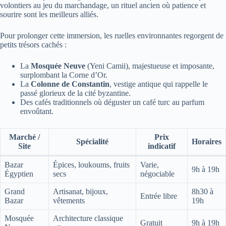
volontiers au jeu du marchandage, un rituel ancien où patience et
sourire sont les meilleurs alliés.
Pour prolonger cette immersion, les ruelles environnantes regorgent de
petits trésors cachés :
La
Mosquée Neuve
(Yeni Camii), majestueuse et imposante,
surplombant la Corne d’Or.
La
Colonne de Constantin
, vestige antique qui rappelle le
passé glorieux de la cité byzantine.
Des cafés traditionnels où déguster un café turc au parfum
envoûtant.
Marché /
Prix
Spécialité
Horaires
Site
indicatif
Bazar
Épices, loukoums, fruits
Varie,
9h à 19h
Égyptien
secs
négociable
Grand
Artisanat, bijoux,
8h30 à
Entrée libre
Bazar
vêtements
19h
Mosquée
Architecture classique
Gratuit
9h à 19h