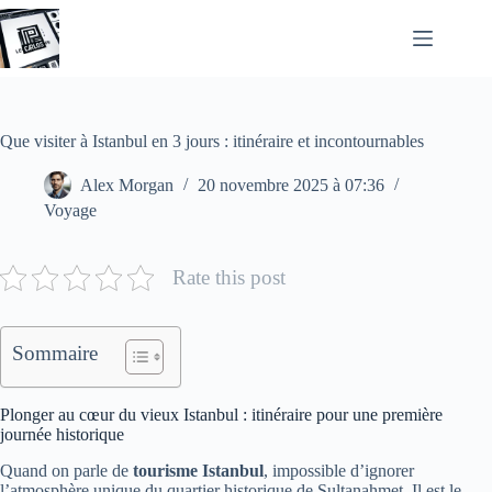
Passer
au
contenu
Que visiter à Istanbul en 3 jours : itinéraire et incontournables
Alex Morgan
20 novembre 2025 à 07:36
Voyage
Rate this post
Sommaire
Plonger au cœur du vieux Istanbul : itinéraire pour une première
journée historique
Quand on parle de
tourisme Istanbul
, impossible d’ignorer
l’atmosphère unique du quartier historique de Sultanahmet. Il est le