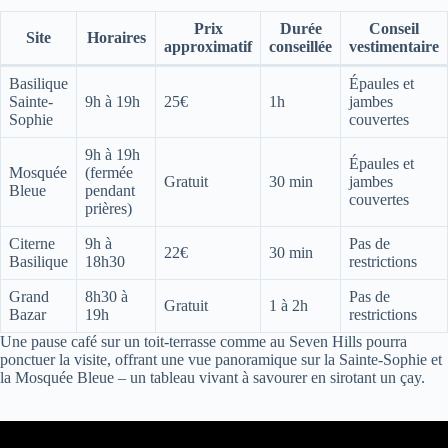
Prix
Durée
Conseil
Site
Horaires
approximatif
conseillée
vestimentaire
Basilique
Épaules et
Sainte-
9h à 19h
25€
1h
jambes
Sophie
couvertes
9h à 19h
Épaules et
Mosquée
(fermée
Gratuit
30 min
jambes
Bleue
pendant
couvertes
prières)
Citerne
9h à
Pas de
22€
30 min
Basilique
18h30
restrictions
Grand
8h30 à
Pas de
Gratuit
1 à 2h
Bazar
19h
restrictions
Une pause café sur un toit-terrasse comme au Seven Hills pourra
ponctuer la visite, offrant une vue panoramique sur la Sainte-Sophie et
la Mosquée Bleue – un tableau vivant à savourer en sirotant un çay.