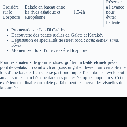
Réserver
Croisière
Balade en bateau entre
à l’avance
sur le
les rives asiatique et
1.5-2h
pour
Bosphore
européenne
éviter
l’attente
Promenade sur Istiklâl Caddesi
Découverte des petites ruelles de Galata et Karaköy
Dégustation de spécialités de street food :
balik ekmek
,
simit
,
börek
Moment zen lors d’une croisière Bosphore
Pour les amateurs de gourmandises, goûter un
balik ekmek
près du
pont de Galata, un sandwich au poisson grillé, devient un véritable rite
lors d’une balade. La richesse gastronomique d’Istanbul se révèle tout
autant sur les marchés que dans ces petites échoppes populaires. Cette
expérience culinaire complète parfaitement les merveilles visuelles de
la journée.