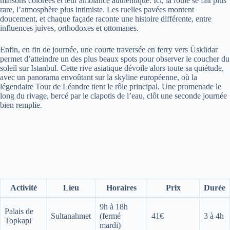
maisons colorées et leur ambiance authentique. Ici, la foule se fait plus
rare, l’atmosphère plus intimiste. Les ruelles pavées montent
doucement, et chaque façade raconte une histoire différente, entre
influences juives, orthodoxes et ottomanes.
Enfin, en fin de journée, une courte traversée en ferry vers Üsküdar
permet d’atteindre un des plus beaux spots pour observer le coucher du
soleil sur Istanbul. Cette rive asiatique dévoile alors toute sa quiétude,
avec un panorama envoûtant sur la skyline européenne, où la
légendaire Tour de Léandre tient le rôle principal. Une promenade le
long du rivage, bercé par le clapotis de l’eau, clôt une seconde journée
bien remplie.
Activité
Lieu
Horaires
Prix
Durée
9h à 18h
Palais de
Sultanahmet
(fermé
41€
3 à 4h
Topkapi
mardi)