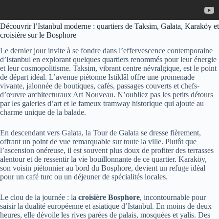
Découvrir l’Istanbul moderne : quartiers de Taksim, Galata, Karaköy et
croisière sur le Bosphore
Le dernier jour invite à se fondre dans l’effervescence contemporaine
d’Istanbul en explorant quelques quartiers renommés pour leur énergie
et leur cosmopolitisme. Taksim, vibrant centre névralgique, est le point
de départ idéal. L’avenue piétonne Istiklâl offre une promenade
vivante, jalonnée de boutiques, cafés, passages couverts et chefs-
d’œuvre architecturaux Art Nouveau. N’oubliez pas les petits détours
par les galeries d’art et le fameux tramway historique qui ajoute au
charme unique de la balade.
En descendant vers Galata, la Tour de Galata se dresse fièrement,
offrant un point de vue remarquable sur toute la ville. Plutôt que
l’ascension onéreuse, il est souvent plus doux de profiter des terrasses
alentour et de ressentir la vie bouillonnante de ce quartier. Karaköy,
son voisin piétonnier au bord du Bosphore, devient un refuge idéal
pour un café turc ou un déjeuner de spécialités locales.
Le clou de la journée : la
croisière Bosphore
, incontournable pour
saisir la dualité européenne et asiatique d’Istanbul. En moins de deux
heures, elle dévoile les rives parées de palais, mosquées et yalis. Des