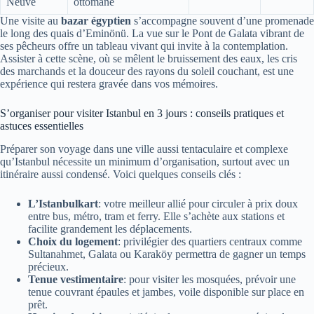
Neuve
ottomane
Une visite au
bazar égyptien
s’accompagne souvent d’une promenade
le long des quais d’Eminönü. La vue sur le Pont de Galata vibrant de
ses pêcheurs offre un tableau vivant qui invite à la contemplation.
Assister à cette scène, où se mêlent le bruissement des eaux, les cris
des marchands et la douceur des rayons du soleil couchant, est une
expérience qui restera gravée dans vos mémoires.
S’organiser pour visiter Istanbul en 3 jours : conseils pratiques et
astuces essentielles
Préparer son voyage dans une ville aussi tentaculaire et complexe
qu’Istanbul nécessite un minimum d’organisation, surtout avec un
itinéraire aussi condensé. Voici quelques conseils clés :
L’Istanbulkart
: votre meilleur allié pour circuler à prix doux
entre bus, métro, tram et ferry. Elle s’achète aux stations et
facilite grandement les déplacements.
Choix du logement
: privilégier des quartiers centraux comme
Sultanahmet, Galata ou Karaköy permettra de gagner un temps
précieux.
Tenue vestimentaire
: pour visiter les mosquées, prévoir une
tenue couvrant épaules et jambes, voile disponible sur place en
prêt.