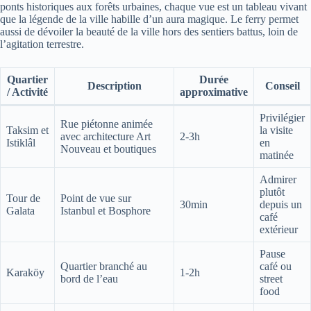
ponts historiques aux forêts urbaines, chaque vue est un tableau vivant
que la légende de la ville habille d’un aura magique. Le ferry permet
aussi de dévoiler la beauté de la ville hors des sentiers battus, loin de
l’agitation terrestre.
Quartier
Durée
Description
Conseil
/ Activité
approximative
Privilégier
Rue piétonne animée
Taksim et
la visite
avec architecture Art
2-3h
Istiklâl
en
Nouveau et boutiques
matinée
Admirer
plutôt
Tour de
Point de vue sur
30min
depuis un
Galata
Istanbul et Bosphore
café
extérieur
Pause
Quartier branché au
café ou
Karaköy
1-2h
bord de l’eau
street
food