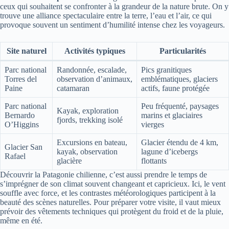
ceux qui souhaitent se confronter à la grandeur de la nature brute. On y
trouve une alliance spectaculaire entre la terre, l’eau et l’air, ce qui
provoque souvent un sentiment d’humilité intense chez les voyageurs.
Site naturel
Activités typiques
Particularités
Parc national
Randonnée, escalade,
Pics granitiques
Torres del
observation d’animaux,
emblématiques, glaciers
Paine
catamaran
actifs, faune protégée
Parc national
Peu fréquenté, paysages
Kayak, exploration
Bernardo
marins et glaciaires
fjords, trekking isolé
O’Higgins
vierges
Excursions en bateau,
Glacier étendu de 4 km,
Glacier San
kayak, observation
lagune d’icebergs
Rafael
glacière
flottants
Découvrir la Patagonie chilienne, c’est aussi prendre le temps de
s’imprégner de son climat souvent changeant et capricieux. Ici, le vent
souffle avec force, et les contrastes météorologiques participent à la
beauté des scènes naturelles. Pour préparer votre visite, il vaut mieux
prévoir des vêtements techniques qui protègent du froid et de la pluie,
même en été.