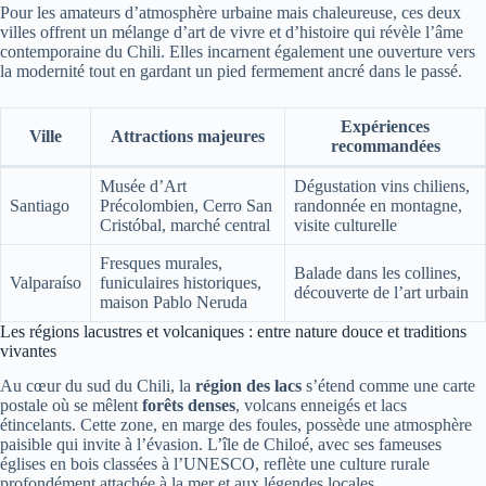
Pour les amateurs d’atmosphère urbaine mais chaleureuse, ces deux
villes offrent un mélange d’art de vivre et d’histoire qui révèle l’âme
contemporaine du Chili. Elles incarnent également une ouverture vers
la modernité tout en gardant un pied fermement ancré dans le passé.
Expériences
Ville
Attractions majeures
recommandées
Musée d’Art
Dégustation vins chiliens,
Santiago
Précolombien, Cerro San
randonnée en montagne,
Cristóbal, marché central
visite culturelle
Fresques murales,
Balade dans les collines,
Valparaíso
funiculaires historiques,
découverte de l’art urbain
maison Pablo Neruda
Les régions lacustres et volcaniques : entre nature douce et traditions
vivantes
Au cœur du sud du Chili, la
région des lacs
s’étend comme une carte
postale où se mêlent
forêts denses
, volcans enneigés et lacs
étincelants. Cette zone, en marge des foules, possède une atmosphère
paisible qui invite à l’évasion. L’île de Chiloé, avec ses fameuses
églises en bois classées à l’UNESCO, reflète une culture rurale
profondément attachée à la mer et aux légendes locales.