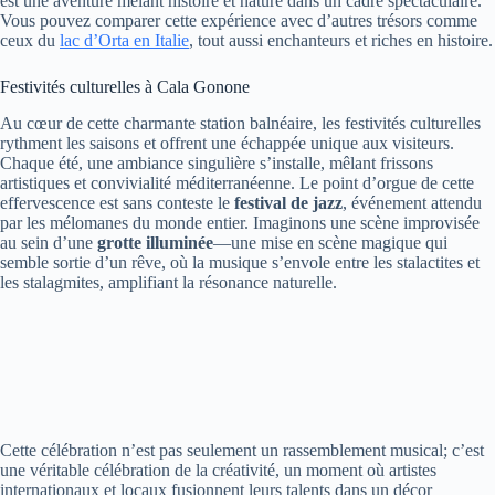
est une aventure mêlant histoire et nature dans un cadre spectaculaire.
Vous pouvez comparer cette expérience avec d’autres trésors comme
ceux du
lac d’Orta en Italie
, tout aussi enchanteurs et riches en histoire.
Festivités culturelles à Cala Gonone
Au cœur de cette charmante station balnéaire, les festivités culturelles
rythment les saisons et offrent une échappée unique aux visiteurs.
Chaque été, une ambiance singulière s’installe, mêlant frissons
artistiques et convivialité méditerranéenne. Le point d’orgue de cette
effervescence est sans conteste le
festival de jazz
, événement attendu
par les mélomanes du monde entier. Imaginons une scène improvisée
au sein d’une
grotte illuminée
—une mise en scène magique qui
semble sortie d’un rêve, où la musique s’envole entre les stalactites et
les stalagmites, amplifiant la résonance naturelle.
Cette célébration n’est pas seulement un rassemblement musical; c’est
une véritable célébration de la créativité, un moment où artistes
internationaux et locaux fusionnent leurs talents dans un décor