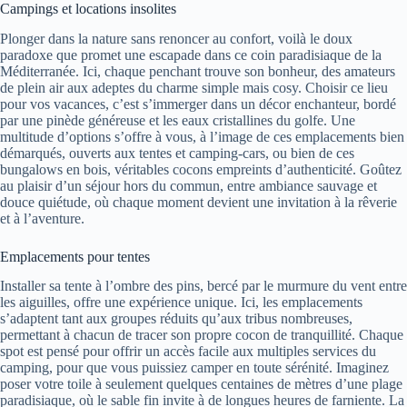
Campings et locations insolites
Plonger dans la nature sans renoncer au confort, voilà le doux
paradoxe que promet une escapade dans ce coin paradisiaque de la
Méditerranée. Ici, chaque penchant trouve son bonheur, des amateurs
de plein air aux adeptes du charme simple mais cosy. Choisir ce lieu
pour vos vacances, c’est s’immerger dans un décor enchanteur, bordé
par une pinède généreuse et les eaux cristallines du golfe. Une
multitude d’options s’offre à vous, à l’image de ces emplacements bien
démarqués, ouverts aux tentes et camping-cars, ou bien de ces
bungalows en bois, véritables cocons empreints d’authenticité. Goûtez
au plaisir d’un séjour hors du commun, entre ambiance sauvage et
douce quiétude, où chaque moment devient une invitation à la rêverie
et à l’aventure.
Emplacements pour tentes
Installer sa tente à l’ombre des pins, bercé par le murmure du vent entre
les aiguilles, offre une expérience unique. Ici, les emplacements
s’adaptent tant aux groupes réduits qu’aux tribus nombreuses,
permettant à chacun de tracer son propre cocon de tranquillité. Chaque
spot est pensé pour offrir un accès facile aux multiples services du
camping, pour que vous puissiez camper en toute sérénité. Imaginez
poser votre toile à seulement quelques centaines de mètres d’une plage
paradisiaque, où le sable fin invite à de longues heures de farniente. La