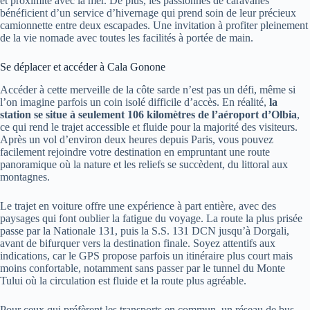
et proximité avec la mer. De plus, les passionnés de caravanes
bénéficient d’un service d’hivernage qui prend soin de leur précieux
camionnette entre deux escapades. Une invitation à profiter pleinement
de la vie nomade avec toutes les facilités à portée de main.
Se déplacer et accéder à Cala Gonone
Accéder à cette merveille de la côte sarde n’est pas un défi, même si
l’on imagine parfois un coin isolé difficile d’accès. En réalité,
la
station se situe à seulement 106 kilomètres de l’aéroport d’Olbia
,
ce qui rend le trajet accessible et fluide pour la majorité des visiteurs.
Après un vol d’environ deux heures depuis Paris, vous pouvez
facilement rejoindre votre destination en empruntant une route
panoramique où la nature et les reliefs se succèdent, du littoral aux
montagnes.
Le trajet en voiture offre une expérience à part entière, avec des
paysages qui font oublier la fatigue du voyage. La route la plus prisée
passe par la Nationale 131, puis la S.S. 131 DCN jusqu’à Dorgali,
avant de bifurquer vers la destination finale. Soyez attentifs aux
indications, car le GPS propose parfois un itinéraire plus court mais
moins confortable, notamment sans passer par le tunnel du Monte
Tului où la circulation est fluide et la route plus agréable.
Pour ceux qui préfèrent les transports en commun, un réseau de bus