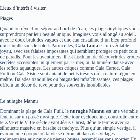
Lieux d’intérêt à visiter
Plages
Quand on rêve d’un séjour au bord de l’eau, les plages idylliques vous
surprendront par leur beauté unique. Imaginez-vous allongé au soleil,
avec le doux bruit des vagues et une eau cristalline d’un bleu profond
qui scintille sous le soleil. Parmi elles,
Cala Luna
est un véritable
joyau, avec ses falaises imposantes qui semblent protéger ce petit coin
de paradis. Pour les aventuriers, il est fascinant de découvrir des grottes
secrètes accessibles uniquement par la mer, où la lumière danse avec
les reflets aquatiques. Les autres criques comme Cala Cartoe, Cala
Fuili ou Cala Sisine sont autant de petits trésors où la nature règne en
maître. Balades tranquilles ou baignades rafraîchissantes, ces plages
offrent un décor de rêve pour des souvenirs inoubliables.
Le nuraghe Mannu
Dominant la plage de Cala Fuili, le
nuraghe Mannu
est une véritable
fenêtre sur un passé mystique. Cette tour cyclopéenne, construite entre
le XVe et le VIIIe siècle avant Jésus-Christ, défie le temps avec sa
silhouette massive en basalte et trachyte. Plus qu’un simple vestige, il
évoque une époque où la vie se déroulait dans des villages
rudimentaires aux murs de pierres brutes, assemblées sans mortier. En