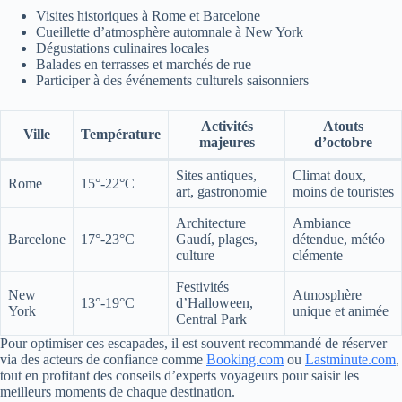
Visites historiques à Rome et Barcelone
Cueillette d’atmosphère automnale à New York
Dégustations culinaires locales
Balades en terrasses et marchés de rue
Participer à des événements culturels saisonniers
Activités
Atouts
Ville
Température
majeures
d’octobre
Sites antiques,
Climat doux,
Rome
15°-22°C
art, gastronomie
moins de touristes
Architecture
Ambiance
Barcelone
17°-23°C
Gaudí, plages,
détendue, météo
culture
clémente
Festivités
New
Atmosphère
13°-19°C
d’Halloween,
York
unique et animée
Central Park
Pour optimiser ces escapades, il est souvent recommandé de réserver
via des acteurs de confiance comme
Booking.com
ou
Lastminute.com
,
tout en profitant des conseils d’experts voyageurs pour saisir les
meilleurs moments de chaque destination.