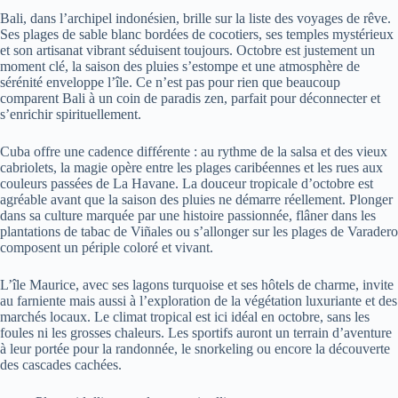
Bali, dans l’archipel indonésien, brille sur la liste des voyages de rêve.
Ses plages de sable blanc bordées de cocotiers, ses temples mystérieux
et son artisanat vibrant séduisent toujours. Octobre est justement un
moment clé, la saison des pluies s’estompe et une atmosphère de
sérénité enveloppe l’île. Ce n’est pas pour rien que beaucoup
comparent Bali à un coin de paradis zen, parfait pour déconnecter et
s’enrichir spirituellement.
Cuba offre une cadence différente : au rythme de la salsa et des vieux
cabriolets, la magie opère entre les plages caribéennes et les rues aux
couleurs passées de La Havane. La douceur tropicale d’octobre est
agréable avant que la saison des pluies ne démarre réellement. Plonger
dans sa culture marquée par une histoire passionnée, flâner dans les
plantations de tabac de Viñales ou s’allonger sur les plages de Varadero
composent un périple coloré et vivant.
L’île Maurice, avec ses lagons turquoise et ses hôtels de charme, invite
au farniente mais aussi à l’exploration de la végétation luxuriante et des
marchés locaux. Le climat tropical est ici idéal en octobre, sans les
foules ni les grosses chaleurs. Les sportifs auront un terrain d’aventure
à leur portée pour la randonnée, le snorkeling ou encore la découverte
des cascades cachées.