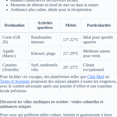
Balades culturelles et découvertes locales
Moments de détente en bord de mer ou dans la nature
Ambiance plus calme, idéale pour la récupération
Activités
Destination
Météo
Particularités
sportives
Corse (GR
Randonnées
Idéal pour sportifs
13°-22°C
20)
intenses
aguerris
Agadir
Meilleure saison
Kitesurf, plage
21°-29°C
(Maroc)
pour vents
Canaries
Surf, randonnée,
Climat
20°-25°C
(Tenerife)
vélo
exceptionnel
Pour faciliter ces voyages, des plateformes telles que
Club Med
ou
Terres d’Aventure
proposent des séjours adaptés à toutes les exigences,
avec le confort nécessaire après une journée d’effort et une expertise
locale précieuse.
Découvrir les villes mythiques en octobre : visites culturelles et
ambiances uniques
Pour ceux qui préfèrent mêler culture, histoire et gastronomie à leurs