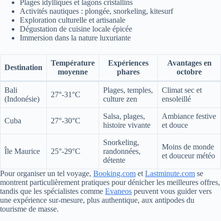
Plages idylliques et lagons cristallins
Activités nautiques : plongée, snorkeling, kitesurf
Exploration culturelle et artisanale
Dégustation de cuisine locale épicée
Immersion dans la nature luxuriante
Température
Expériences
Avantages en
Destination
moyenne
phares
octobre
Bali
Plages, temples,
Climat sec et
27°-31°C
(Indonésie)
culture zen
ensoleillé
Salsa, plages,
Ambiance festive
Cuba
27°-30°C
histoire vivante
et douce
Snorkeling,
Moins de monde
Île Maurice
25°-29°C
randonnées,
et douceur météo
détente
Pour organiser un tel voyage,
Booking.com
et
Lastminute.com
se
montrent particulièrement pratiques pour dénicher les meilleures offres,
tandis que les spécialistes comme
Evaneos
peuvent vous guider vers
une expérience sur-mesure, plus authentique, aux antipodes du
tourisme de masse.