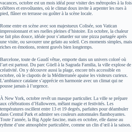
vacances, octobre est un mois idéal pour visiter des métropoles à la fois
célèbres et envoûtantes, où le climat doux invite à arpenter les rues à
pied, flâner en terrasse ou goûter à la scène locale.
Rome entre en scène avec son majestueux Colisée, son Vatican
impressionnant et ses ruelles pleines d’histoire. En octobre, la chaleur
se fait plus douce, idéale pour s’attarder sur une pizza partagée après
une visite, ou savourer une gelato au soleil. Ces moments simples, mais
riches en émotions, restent gravés bien longtemps.
Barcelone, toute de Gaudí vêtue, emporte dans un univers coloré où
l’art est partout. Du parc Güell à la Sagrada Familia, la ville explose de
créativité. On y découvre aussi la plage, encore très accessible en
octobre, où le clapotis de la Méditerranée apaise les visiteurs curieux.
L’ambiance catalane s’apprécie en harmonie avec un climat qui ne
pousse jamais à l’urgence.
À New York, octobre revêt un masque particulier. La ville se prépare
aux célébrations d’Halloween, mêlant magie et festivités. Les
températures oscillent entre 13 et 19 degrés, parfaites pour déambuler
dans Central Park et admirer ses couleurs automnales flamboyantes.
Toute l’année, la Big Apple fascine, mais en octobre, elle danse au
rythme d’une atmosphère particulière, comme un clin d’œil à la saison.