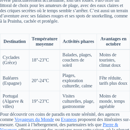
révèle particulièrement accueillante, loin des foules. Faro offre un
littoral de choix pour les amateurs de plage, avec des eaux claires et
des criques secrètes où le temps semble s’arrêter. C’est aussi un terrain
d’aventure avec ses falaises rouges et ses spots de snorkelling, comme
à la Prainha, cachée et protégée.
Température
Avantages en
Destination
Activités phares
moyenne
octobre
Balades, plages,
Moins de
Cyclades
18°-23°C
couchers de
touristes,
(Grèce)
soleil
climat doux
Plages,
Baléares
Fête réduite,
20°-24°C
exploration
(Espagne)
tarifs plus doux
culturelle, calme
Portugal
Visites
Moins de
(Algarve &
19°-23°C
culturelles, plage,
monde, temps
villes)
gastronomie
agréable
Pour découvrir ces coins de paradis en toute sérénité, des agences
comme
Voyageurs du Monde
ou
Evaneos
proposent des itinéraires sur-
mesure. Quant à l’hébergement, des partenaires tels que
Pierre &
Vacances
offrent souvent des avantages pour cette saison, où la plupart