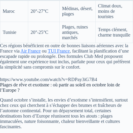
Climat doux,
Médinas, désert,
Maroc
20°-27°C
moins de
plages
touristes
Plages, ruines
Temps clément,
Tunisie
20°-25°C
antiques,
charme tranquille
marchés
Ces régions bénéficient en outre de bonnes liaisons aériennes avec la
France via
Air France
ou
TUI France
, facilitant la planification d’une
escapade rapide ou prolongée. Des formules Club Med proposent
également une expérience tout inclus, parfaite pour ceux qui préfèrent
la simplicité sans compromis sur le confort.
https://www.youtube.com/watch?v=RDPay3iG7B4
Plages de rêve et exotisme : où partir au soleil en octobre loin de
l’Europe ?
Quand octobre s’installe, les envies d’exotisme s’intensifient, surtout
chez ceux qui cherchent à s’échapper des brumes et fraîcheurs de
l’automne continental. Pour un dépaysement total, certaines
destinations hors d’Europe réunissent tous les atouts : plages
immaculées, nature foisonnante, chaleur bienveillante et cultures
fascinantes.