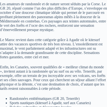
Les amateurs de randonnée et de nature seront séduits par la Corse. Le
GR 20, réputé comme l’un des plus difficiles d’Europe, s’enveloppe en
octobre d’une douceur climatique idéale qui permet de le parcourir en
profitant pleinement des panoramas alpins mêlés à la douceur de la
Méditerranée en contrebas. Ces paysages aux teintes automnales, entre
le vert des forêts et l’ocre des rochers, renforcent une sensation
d’émerveillement presque mystique.
Le Maroc revient dans cette catégorie grâce à Agadir où le kitesurf
attire des vacances sportives de très bon niveau. L’ensoleillement est
maximal, le vent parfaitement adapté et les infrastructures ont su
s’adapter à la demande grandissante de cette discipline. Sensations
fortes garanties, entre ciel et mer.
Enfin, les Canaries, souvent qualifiées de « meilleur climat du monde
», invitent autant à la randonnée qu’au surf ou au vélo. Tenerife, par
exemple, offre un terrain de jeu incroyable avec ses volcans, ses forêts
et ses côtes sauvages. Pour ceux qui cherchent un séjour alliant l’effort
physique et la détente, c’est une destination de choix, d’autant que les
tarifs restent raisonnables à cette période.
Randonnées emblématiques (GR 20, Tenerife)
Sports nautiques (kitesurf à Agadir, surf aux Canaries)