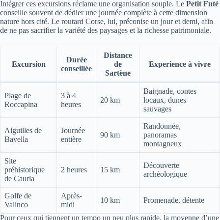
Intégrer ces excursions réclame une organisation souple. Le
Petit Futé
conseille souvent de dédier une journée complète à cette dimension
nature hors cité. Le routard Corse, lui, préconise un jour et demi, afin
de ne pas sacrifier la variété des paysages et la richesse patrimoniale.
Distance
Durée
Excursion
de
Experience à vivre
conseillée
Sartène
Baignade, contes
Plage de
3 à 4
20 km
locaux, dunes
Roccapina
heures
sauvages
Randonnée,
Aiguilles de
Journée
90 km
panoramas
Bavella
entière
montagneux
Site
Découverte
préhistorique
2 heures
15 km
archéologique
de Cauria
Golfe de
Après-
10 km
Promenade, détente
Valinco
midi
Pour ceux qui tiennent un tempo un peu plus rapide, la moyenne d’une