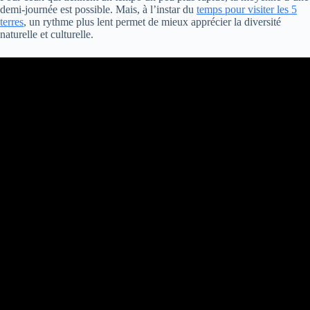
demi-journée est possible. Mais, à l’instar du
temps pour visiter les 5
terres
, un rythme plus lent permet de mieux apprécier la diversité
naturelle et culturelle.