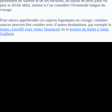
pleinement de Sartène et de ses environs, un séjour de deux jours ou
plus se révèle idéal, surtout si l’on considère l’éventuelle fatigue du
voyage.
Pour mieux appréhender ces aspects logistiques en voyage, certaines
astuces peuvent être croisées avec d’autres destinations, par exemple le
temps conseillé pour visiter Singapour
ou la
gestion du temps à Saint-
Guilhem
.