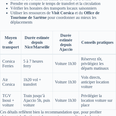
Prendre en compte le temps de transfert et la circulation
Vérifier les horaires des transports locaux saisonniers
Utiliser les ressources de
Visit Corsica
et du
Office de
Tourisme de Sartène
pour coordonner au mieux les
déplacements
Durée
Moyen
Durée estimée
estimée
de
depuis
Conseils pratiques
depuis
transport
Nice/Marseille
Ajaccio
Réservez tôt,
Corsica
5 à 7 heures
Voiture 1h30
privilégiez les
Ferries
ferry
départs matinaux
Vols directs,
Air
1h20 vol +
Voiture 1h30
anticiper location
Corsica
transfert
voiture
TGV
Train jusqu’à
Privilégier la
Inoui +
Ajaccio 5h, puis
Voiture 1h30
location voiture sur
voiture
voiture
place
Ces détails reflètent bien la recommandation que, pour profiter