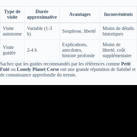
Type de
Durée
Avantages
Inconvénients
visite
approximative
Visite
Variable (1-3
Moins de détails
Souplesse, liberté
autonome
h)
historiques
Explications,
Moins de
Visite
2-4 h
anecdotes,
liberté, coût
guidée
histoire profonde
supplémentaire
Sachez que les guides recommandés par les références comme
Petit
Futé
ou
Lonely Planet Corse
ont une grande réputation de fiabilité et
de connaissance approfondie du terrain.