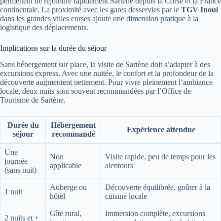
permettent de rejoindre rapidement Sartène depuis la Corse et la France
continentale. La proximité avec les gares desservies par le
TGV Inoui
dans les grandes villes corses ajoute une dimension pratique à la
logistique des déplacements.
Implications sur la durée du séjour
Sans hébergement sur place, la visite de Sartène doit s’adapter à des
excursions express. Avec une nuitée, le confort et la profondeur de la
découverte augmentent nettement. Pour vivre pleinement l’ambiance
locale, deux nuits sont souvent recommandées par l’Office de
Tourisme de Sartène.
Durée du
Hébergement
Expérience attendue
séjour
recommandé
Une
Non
Visite rapide, peu de temps pour les
journée
applicable
alentours
(sans nuit)
Auberge ou
Découverte équilibrée, goûter à la
1 nuit
hôtel
cuisine locale
Gîte rural,
Immersion complète, excursions
2 nuits et +