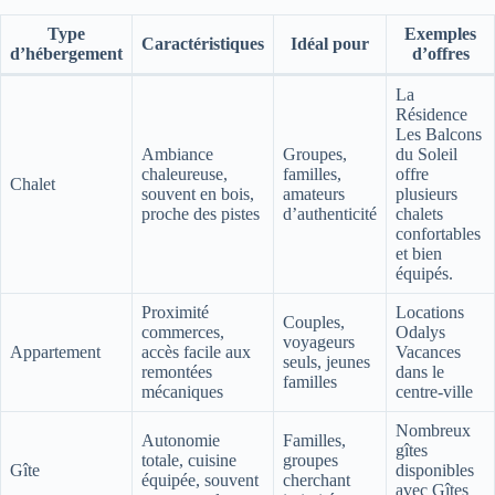
Type
Exemples
Caractéristiques
Idéal pour
d’hébergement
d’offres
La
Résidence
Les Balcons
Ambiance
Groupes,
du Soleil
chaleureuse,
familles,
offre
Chalet
souvent en bois,
amateurs
plusieurs
proche des pistes
d’authenticité
chalets
confortables
et bien
équipés.
Proximité
Locations
Couples,
commerces,
Odalys
voyageurs
Appartement
accès facile aux
Vacances
seuls, jeunes
remontées
dans le
familles
mécaniques
centre-ville
Nombreux
Autonomie
Familles,
gîtes
totale, cuisine
groupes
Gîte
disponibles
équipée, souvent
cherchant
avec Gîtes