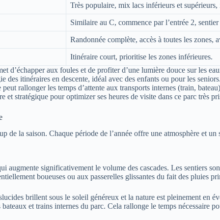
Très populaire, mix lacs inférieurs et supérieurs,
Similaire au C, commence par l’entrée 2, sentie
Randonnée complète, accès à toutes les zones,
Itinéraire court, prioritise les zones inférieures.
rmet d’échapper aux foules et de profiter d’une lumière douce sur les eau
gie des itinéraires en descente, idéal avec des enfants ou pour les seniors
 peut rallonger les temps d’attente aux transports internes (train, bateau)
e et stratégique pour optimizer ses heures de visite dans ce parc très pri
e
p de la saison. Chaque période de l’année offre une atmosphère et un spec
 qui augmente significativement le volume des cascades. Les sentiers sont
ntiellement boueuses ou aux passerelles glissantes du fait des pluies pri
nslucides brillent sous le soleil généreux et la nature est pleinement en é
s bateaux et trains internes du parc. Cela rallonge le temps nécessaire po