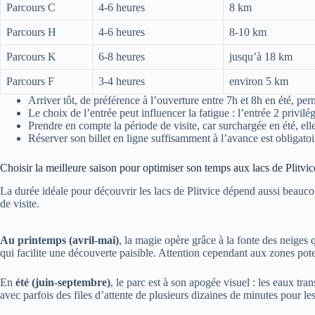
Parcours C
4-6 heures
8 km
Parcours H
4-6 heures
8-10 km
Parcours K
6-8 heures
jusqu’à 18 km
Parcours F
3-4 heures
environ 5 km
Arriver tôt, de préférence à l’ouverture entre 7h et 8h en été, pe
Le choix de l’entrée peut influencer la fatigue : l’entrée 2 privilé
Prendre en compte la période de visite, car surchargée en été, elle
Réserver son billet en ligne suffisamment à l’avance est obligatoir
Choisir la meilleure saison pour optimiser son temps aux lacs de Plitvic
La durée idéale pour découvrir les lacs de Plitvice dépend aussi beaucou
de visite.
Au printemps (avril-mai)
, la magie opère grâce à la fonte des neiges
qui facilite une découverte paisible. Attention cependant aux zones pote
En
été (juin-septembre)
, le parc est à son apogée visuel : les eaux tra
avec parfois des files d’attente de plusieurs dizaines de minutes pour le