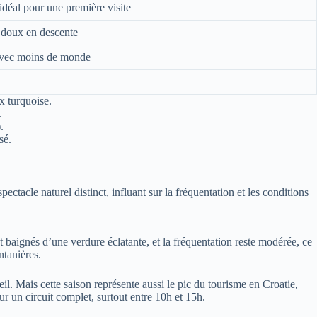
 idéal pour une première visite
r doux en descente
 avec moins de monde
x turquoise.
.
.
sé.
tacle naturel distinct, influant sur la fréquentation et les conditions
 baignés d’une verdure éclatante, et la fréquentation reste modérée, ce
ntanières.
veil. Mais cette saison représente aussi le pic du tourisme en Croatie,
ur un circuit complet, surtout entre 10h et 15h.