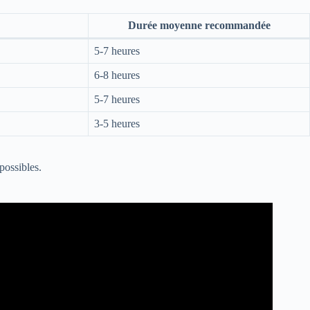
Durée moyenne recommandée
5-7 heures
6-8 heures
5-7 heures
3-5 heures
possibles.