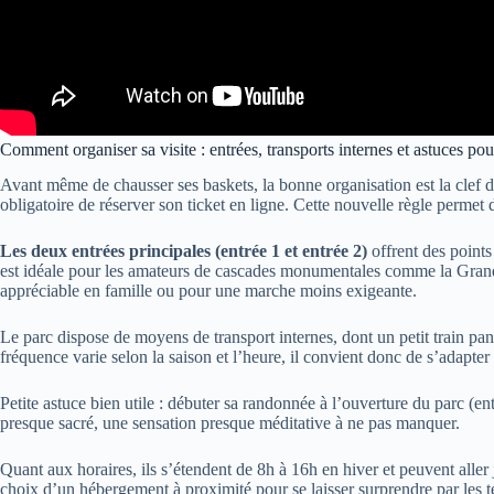
Comment organiser sa visite : entrées, transports internes et astuces p
Avant même de chausser ses baskets, la bonne organisation est la clef d’un
obligatoire de réserver son ticket en ligne. Cette nouvelle règle permet 
Les deux entrées principales (entrée 1 et entrée 2)
offrent des points 
est idéale pour les amateurs de cascades monumentales comme la Grande 
appréciable en famille ou pour une marche moins exigeante.
Le parc dispose de moyens de transport internes, dont un petit train pan
fréquence varie selon la saison et l’heure, il convient donc de s’adapter p
Petite astuce bien utile : débuter sa randonnée à l’ouverture du parc (en
presque sacré, une sensation presque méditative à ne pas manquer.
Quant aux horaires, ils s’étendent de 8h à 16h en hiver et peuvent aller 
choix d’un hébergement à proximité pour se laisser surprendre par les te