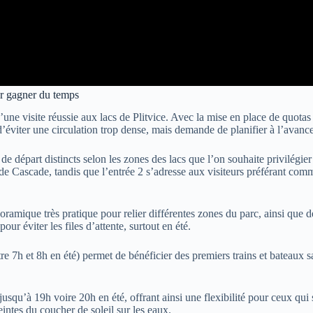
our gagner du temps
e visite réussie aux lacs de Plitvice. Avec la mise en place de quotas str
d’éviter une circulation trop dense, mais demande de planifier à l’avance 
de départ distincts selon les zones des lacs que l’on souhaite privilégier 
Cascade, tandis que l’entrée 2 s’adresse aux visiteurs préférant commen
oramique très pratique pour relier différentes zones du parc, ainsi que d
our éviter les files d’attente, surtout en été.
tre 7h et 8h en été) permet de bénéficier des premiers trains et bateaux s
jusqu’à 19h voire 20h en été, offrant ainsi une flexibilité pour ceux qui 
intes du coucher de soleil sur les eaux.