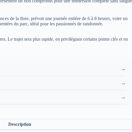
s représentent un bon compromis pour une immersion complète sans fatigue
nces de la flore, prévoir une journée entière de 6 à 8 heures, voire un
quentées du parc, idéal pour les passionnés de randonnée.
s. Le trajet sera plus rapide, en privilégiant certains points clés et en
→
→
→
Description