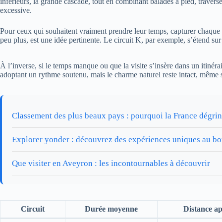
inférieurs, la grande cascade, tout en combinant balades à pied, travers
excessive.
Pour ceux qui souhaitent vraiment prendre leur temps, capturer chaque lu
peu plus, est une idée pertinente. Le circuit K, par exemple, s’étend s
À l’inverse, si le temps manque ou que la visite s’insère dans un itinérai
adoptant un rythme soutenu, mais le charme naturel reste intact, même s
Classement des plus beaux pays : pourquoi la France dégrin
Explorer yonder : découvrez des expériences uniques au b
Que visiter en Aveyron : les incontournables à découvrir
Circuit
Durée moyenne
Distance a