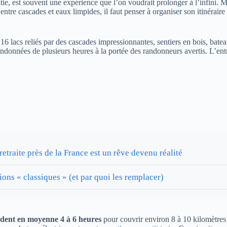
tie, est souvent une expérience que l’on voudrait prolonger à l’infini. M
ntre cascades et eaux limpides, il faut penser à organiser son itinéraire
16 lacs reliés par des cascades impressionnantes, sentiers en bois, batea
randonnées de plusieurs heures à la portée des randonneurs avertis. L’entr
etraite près de la France est un rêve devenu réalité
ns « classiques » (et par quoi les remplacer)
ndent en moyenne 4 à 6 heures
pour couvrir environ 8 à 10 kilomètres s