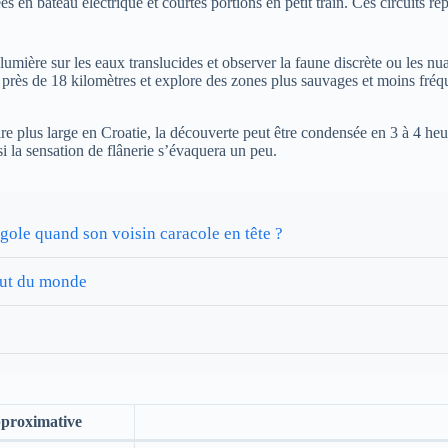
ées en bateau électrique et courtes portions en petit train. Ces circuit
mière sur les eaux translucides et observer la faune discrète ou les nua
ur près de 18 kilomètres et explore des zones plus sauvages et moins fré
re plus large en Croatie, la découverte peut être condensée en 3 à 4 heure
i la sensation de flânerie s’évaquera un peu.
gole quand son voisin caracole en tête ?
out du monde
pproximative