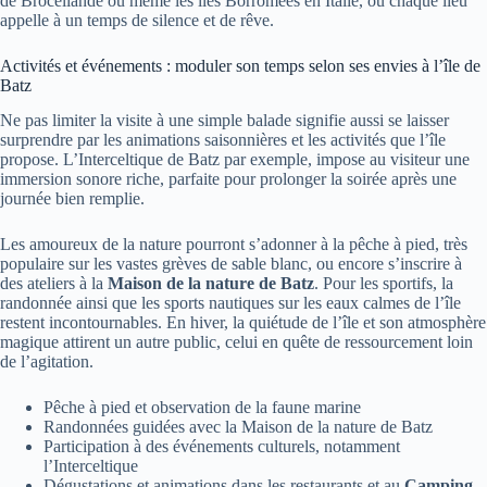
de Brocéliande ou même les îles Borromées en Italie, où chaque lieu
appelle à un temps de silence et de rêve.
Activités et événements : moduler son temps selon ses envies à l’île de
Batz
Ne pas limiter la visite à une simple balade signifie aussi se laisser
surprendre par les animations saisonnières et les activités que l’île
propose. L’Interceltique de Batz par exemple, impose au visiteur une
immersion sonore riche, parfaite pour prolonger la soirée après une
journée bien remplie.
Les amoureux de la nature pourront s’adonner à la pêche à pied, très
populaire sur les vastes grèves de sable blanc, ou encore s’inscrire à
des ateliers à la
Maison de la nature de Batz
. Pour les sportifs, la
randonnée ainsi que les sports nautiques sur les eaux calmes de l’île
restent incontournables. En hiver, la quiétude de l’île et son atmosphère
magique attirent un autre public, celui en quête de ressourcement loin
de l’agitation.
Pêche à pied et observation de la faune marine
Randonnées guidées avec la Maison de la nature de Batz
Participation à des événements culturels, notamment
l’Interceltique
Dégustations et animations dans les restaurants et au
Camping