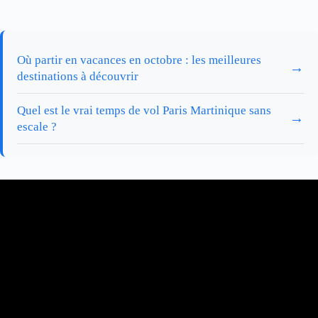
Où partir en vacances en octobre : les meilleures
→
destinations à découvrir
Quel est le vrai temps de vol Paris Martinique sans
→
escale ?