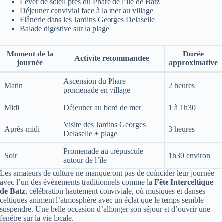
Lever de soleil près du Phare de l’île de Batz
Déjeuner convivial face à la mer au village
Flânerie dans les Jardins Georges Delaselle
Balade digestive sur la plage
Moment de la
Durée
Activité recommandée
journée
approximative
Ascension du Phare +
Matin
2 heures
promenade en village
Midi
Déjeuner au bord de mer
1 à 1h30
Visite des Jardins Georges
Après-midi
3 heures
Delaselle + plage
Promenade au crépuscule
Soir
1h30 environ
autour de l’île
Les amateurs de culture ne manqueront pas de coïncider leur journée
avec l’un des événements traditionnels comme la
Fête Interceltique
de Batz
, célébration hautement conviviale, où musiques et danses
celtiques animent l’atmosphère avec un éclat que le temps semble
suspendre. Une belle occasion d’allonger son séjour et d’ouvrir une
fenêtre sur la vie locale.