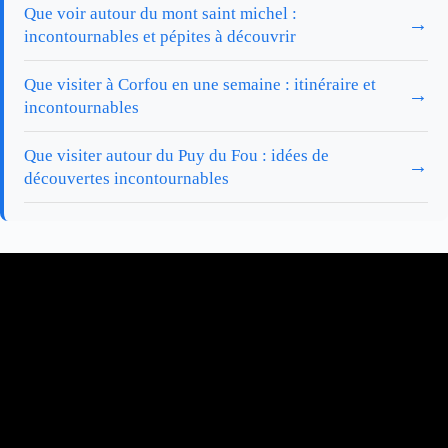
Que voir autour du mont saint michel :
→
incontournables et pépites à découvrir
Que visiter à Corfou en une semaine : itinéraire et
→
incontournables
Que visiter autour du Puy du Fou : idées de
→
découvertes incontournables