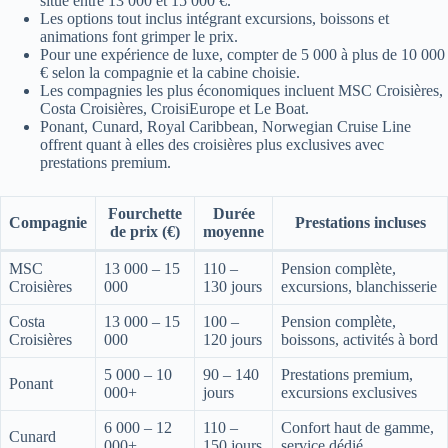
situe entre 13 000 et 15 000 €.
Les options tout inclus intégrant excursions, boissons et
animations font grimper le prix.
Pour une expérience de luxe, compter de 5 000 à plus de 10 000
€ selon la compagnie et la cabine choisie.
Les compagnies les plus économiques incluent MSC Croisières,
Costa Croisières, CroisiEurope et Le Boat.
Ponant, Cunard, Royal Caribbean, Norwegian Cruise Line
offrent quant à elles des croisières plus exclusives avec
prestations premium.
Fourchette
Durée
Compagnie
Prestations incluses
de prix (€)
moyenne
MSC
13 000 – 15
110 –
Pension complète,
Croisières
000
130 jours
excursions, blanchisserie
Costa
13 000 – 15
100 –
Pension complète,
Croisières
000
120 jours
boissons, activités à bord
5 000 – 10
90 – 140
Prestations premium,
Ponant
000+
jours
excursions exclusives
6 000 – 12
110 –
Confort haut de gamme,
Cunard
000+
150 jours
service dédié