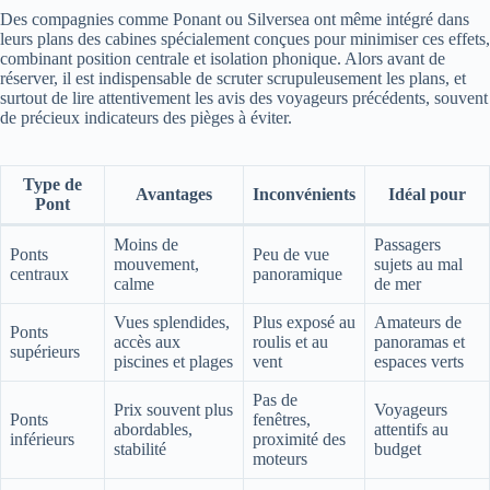
Des compagnies comme Ponant ou Silversea ont même intégré dans
leurs plans des cabines spécialement conçues pour minimiser ces effets,
combinant position centrale et isolation phonique. Alors avant de
réserver, il est indispensable de scruter scrupuleusement les plans, et
surtout de lire attentivement les avis des voyageurs précédents, souvent
de précieux indicateurs des pièges à éviter.
Type de
Avantages
Inconvénients
Idéal pour
Pont
Moins de
Passagers
Ponts
Peu de vue
mouvement,
sujets au mal
centraux
panoramique
calme
de mer
Vues splendides,
Plus exposé au
Amateurs de
Ponts
accès aux
roulis et au
panoramas et
supérieurs
piscines et plages
vent
espaces verts
Pas de
Prix souvent plus
Voyageurs
Ponts
fenêtres,
abordables,
attentifs au
inférieurs
proximité des
stabilité
budget
moteurs