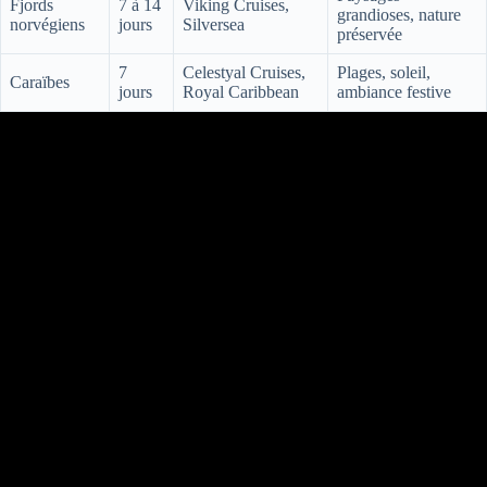
Fjords
7 à 14
Viking Cruises,
grandioses, nature
norvégiens
jours
Silversea
préservée
7
Celestyal Cruises,
Plages, soleil,
Caraïbes
jours
Royal Caribbean
ambiance festive