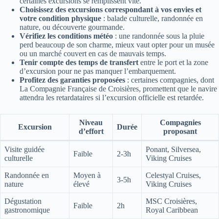
certaines excursions se remplissent vite.
Choisissez des excursions correspondant à vos envies et
votre condition physique
: balade culturelle, randonnée en
nature, ou découverte gourmande.
Vérifiez les conditions météo
: une randonnée sous la pluie
perd beaucoup de son charme, mieux vaut opter pour un musée
ou un marché couvert en cas de mauvais temps.
Tenir compte des temps de transfert
entre le port et la zone
d’excursion pour ne pas manquer l’embarquement.
Profitez des garanties proposées
: certaines compagnies, dont
La Compagnie Française de Croisières, promettent que le navire
attendra les retardataires si l’excursion officielle est retardée.
Niveau
Compagnies
Excursion
Durée
d’effort
proposant
Visite guidée
Ponant, Silversea,
Faible
2-3h
culturelle
Viking Cruises
Randonnée en
Moyen à
Celestyal Cruises,
3-5h
nature
élevé
Viking Cruises
Dégustation
MSC Croisières,
Faible
2h
gastronomique
Royal Caribbean