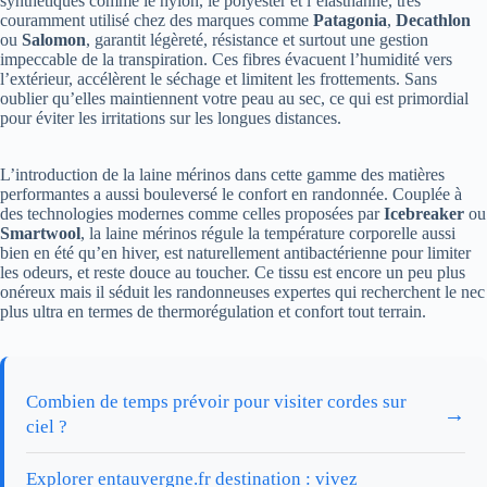
synthétiques comme le nylon, le polyester et l’élasthanne, très
couramment utilisé chez des marques comme
Patagonia
,
Decathlon
ou
Salomon
, garantit légèreté, résistance et surtout une gestion
impeccable de la transpiration. Ces fibres évacuent l’humidité vers
l’extérieur, accélèrent le séchage et limitent les frottements. Sans
oublier qu’elles maintiennent votre peau au sec, ce qui est primordial
pour éviter les irritations sur les longues distances.
L’introduction de la laine mérinos dans cette gamme des matières
performantes a aussi bouleversé le confort en randonnée. Couplée à
des technologies modernes comme celles proposées par
Icebreaker
ou
Smartwool
, la laine mérinos régule la température corporelle aussi
bien en été qu’en hiver, est naturellement antibactérienne pour limiter
les odeurs, et reste douce au toucher. Ce tissu est encore un peu plus
onéreux mais il séduit les randonneuses expertes qui recherchent le nec
plus ultra en termes de thermorégulation et confort tout terrain.
Combien de temps prévoir pour visiter cordes sur
→
ciel ?
Explorer entauvergne.fr destination : vivez