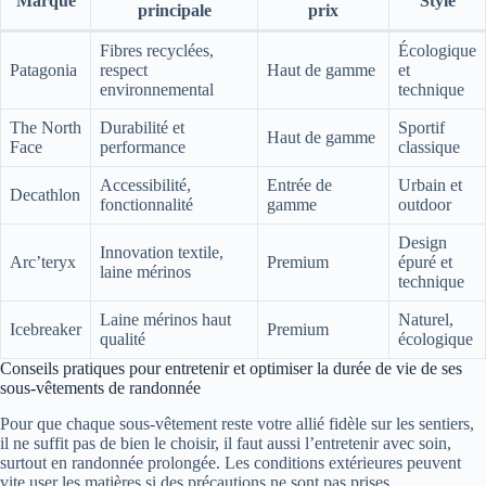
Marque
Style
principale
prix
Fibres recyclées,
Écologique
Patagonia
respect
Haut de gamme
et
environnemental
technique
The North
Durabilité et
Sportif
Haut de gamme
Face
performance
classique
Accessibilité,
Entrée de
Urbain et
Decathlon
fonctionnalité
gamme
outdoor
Design
Innovation textile,
Arc’teryx
Premium
épuré et
laine mérinos
technique
Laine mérinos haut
Naturel,
Icebreaker
Premium
qualité
écologique
Conseils pratiques pour entretenir et optimiser la durée de vie de ses
sous-vêtements de randonnée
Pour que chaque sous-vêtement reste votre allié fidèle sur les sentiers,
il ne suffit pas de bien le choisir, il faut aussi l’entretenir avec soin,
surtout en randonnée prolongée. Les conditions extérieures peuvent
vite user les matières si des précautions ne sont pas prises.