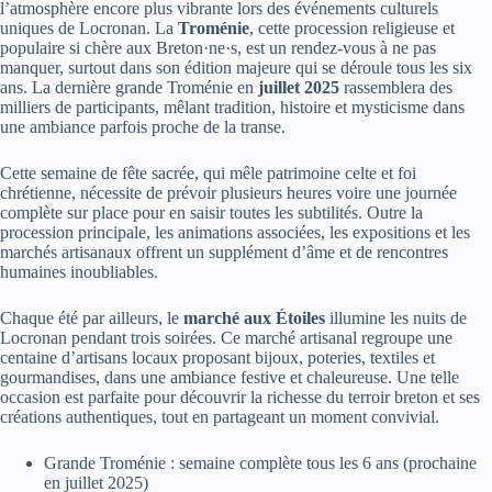
l’atmosphère encore plus vibrante lors des événements culturels
uniques de Locronan. La
Troménie
, cette procession religieuse et
populaire si chère aux Breton·ne·s, est un rendez-vous à ne pas
manquer, surtout dans son édition majeure qui se déroule tous les six
ans. La dernière grande Troménie en
juillet 2025
rassemblera des
milliers de participants, mêlant tradition, histoire et mysticisme dans
une ambiance parfois proche de la transe.
Cette semaine de fête sacrée, qui mêle patrimoine celte et foi
chrétienne, nécessite de prévoir plusieurs heures voire une journée
complète sur place pour en saisir toutes les subtilités. Outre la
procession principale, les animations associées, les expositions et les
marchés artisanaux offrent un supplément d’âme et de rencontres
humaines inoubliables.
Chaque été par ailleurs, le
marché aux Étoiles
illumine les nuits de
Locronan pendant trois soirées. Ce marché artisanal regroupe une
centaine d’artisans locaux proposant bijoux, poteries, textiles et
gourmandises, dans une ambiance festive et chaleureuse. Une telle
occasion est parfaite pour découvrir la richesse du terroir breton et ses
créations authentiques, tout en partageant un moment convivial.
Grande Troménie : semaine complète tous les 6 ans (prochaine
en juillet 2025)