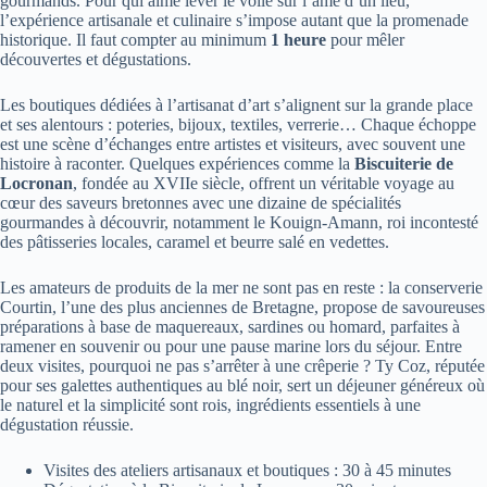
gourmands. Pour qui aime lever le voile sur l’âme d’un lieu,
l’expérience artisanale et culinaire s’impose autant que la promenade
historique. Il faut compter au minimum
1 heure
pour mêler
découvertes et dégustations.
Les boutiques dédiées à l’artisanat d’art s’alignent sur la grande place
et ses alentours : poteries, bijoux, textiles, verrerie… Chaque échoppe
est une scène d’échanges entre artistes et visiteurs, avec souvent une
histoire à raconter. Quelques expériences comme la
Biscuiterie de
Locronan
, fondée au XVIIe siècle, offrent un véritable voyage au
cœur des saveurs bretonnes avec une dizaine de spécialités
gourmandes à découvrir, notamment le Kouign-Amann, roi incontesté
des pâtisseries locales, caramel et beurre salé en vedettes.
Les amateurs de produits de la mer ne sont pas en reste : la conserverie
Courtin, l’une des plus anciennes de Bretagne, propose de savoureuses
préparations à base de maquereaux, sardines ou homard, parfaites à
ramener en souvenir ou pour une pause marine lors du séjour. Entre
deux visites, pourquoi ne pas s’arrêter à une crêperie ? Ty Coz, réputée
pour ses galettes authentiques au blé noir, sert un déjeuner généreux où
le naturel et la simplicité sont rois, ingrédients essentiels à une
dégustation réussie.
Visites des ateliers artisanaux et boutiques : 30 à 45 minutes