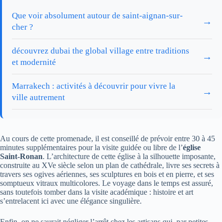
Que voir absolument autour de saint-aignan-sur-
→
cher ?
découvrez dubai the global village entre traditions
→
et modernité
Marrakech : activités à découvrir pour vivre la
→
ville autrement
Au cours de cette promenade, il est conseillé de prévoir entre 30 à 45
minutes supplémentaires pour la visite guidée ou libre de l’
église
Saint-Ronan
. L’architecture de cette église à la silhouette imposante,
construite au XVe siècle selon un plan de cathédrale, livre ses secrets à
travers ses ogives aériennes, ses sculptures en bois et en pierre, et ses
somptueux vitraux multicolores. Le voyage dans le temps est assuré,
sans toutefois tomber dans la visite académique : histoire et art
s’entrelacent ici avec une élégance singulière.
Enfin, on ne saurait négliger l’arrêt chez les artisans qui, par petites