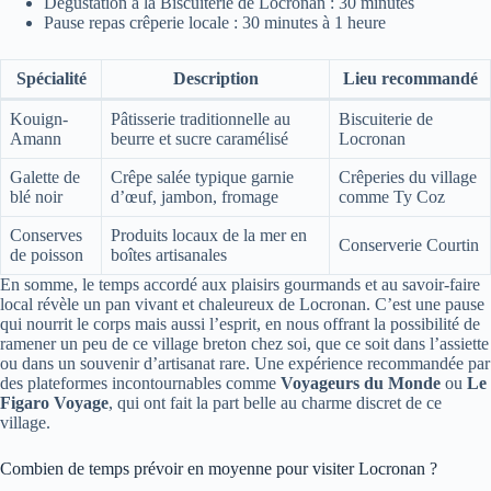
Dégustation à la Biscuiterie de Locronan : 30 minutes
Pause repas crêperie locale : 30 minutes à 1 heure
Spécialité
Description
Lieu recommandé
Kouign-
Pâtisserie traditionnelle au
Biscuiterie de
Amann
beurre et sucre caramélisé
Locronan
Galette de
Crêpe salée typique garnie
Crêperies du village
blé noir
d’œuf, jambon, fromage
comme Ty Coz
Conserves
Produits locaux de la mer en
Conserverie Courtin
de poisson
boîtes artisanales
En somme, le temps accordé aux plaisirs gourmands et au savoir-faire
local révèle un pan vivant et chaleureux de Locronan. C’est une pause
qui nourrit le corps mais aussi l’esprit, en nous offrant la possibilité de
ramener un peu de ce village breton chez soi, que ce soit dans l’assiette
ou dans un souvenir d’artisanat rare. Une expérience recommandée par
des plateformes incontournables comme
Voyageurs du Monde
ou
Le
Figaro Voyage
, qui ont fait la part belle au charme discret de ce
village.
Combien de temps prévoir en moyenne pour visiter Locronan ?