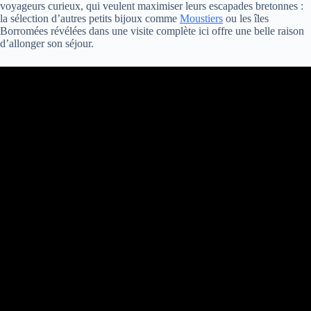
voyageurs curieux, qui veulent maximiser leurs escapades bretonnes :
la sélection d’autres petits bijoux comme
Moustiers
ou les îles
Borromées révélées dans une visite complète ici offre une belle raison
d’allonger son séjour.