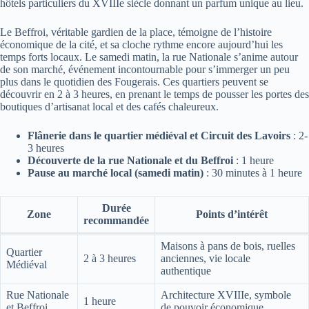
hôtels particuliers du XVIIIe siècle donnant un parfum unique au lieu.
Le Beffroi, véritable gardien de la place, témoigne de l’histoire
économique de la cité, et sa cloche rythme encore aujourd’hui les
temps forts locaux. Le samedi matin, la rue Nationale s’anime autour
de son marché, événement incontournable pour s’immerger un peu
plus dans le quotidien des Fougerais. Ces quartiers peuvent se
découvrir en 2 à 3 heures, en prenant le temps de pousser les portes des
boutiques d’artisanat local et des cafés chaleureux.
Flânerie dans le quartier médiéval et Circuit des Lavoirs
: 2-
3 heures
Découverte de la rue Nationale et du Beffroi
: 1 heure
Pause au marché local (samedi matin)
: 30 minutes à 1 heure
Durée
Zone
Points d’intérêt
recommandée
Maisons à pans de bois, ruelles
Quartier
2 à 3 heures
anciennes, vie locale
Médiéval
authentique
Rue Nationale
Architecture XVIIIe, symbole
1 heure
et Beffroi
de pouvoir économique