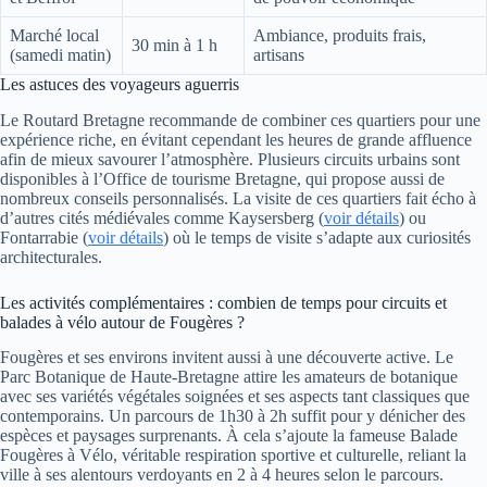
Marché local
Ambiance, produits frais,
30 min à 1 h
(samedi matin)
artisans
Les astuces des voyageurs aguerris
Le Routard Bretagne recommande de combiner ces quartiers pour une
expérience riche, en évitant cependant les heures de grande affluence
afin de mieux savourer l’atmosphère. Plusieurs circuits urbains sont
disponibles à l’Office de tourisme Bretagne, qui propose aussi de
nombreux conseils personnalisés. La visite de ces quartiers fait écho à
d’autres cités médiévales comme Kaysersberg (
voir détails
) ou
Fontarrabie (
voir détails
) où le temps de visite s’adapte aux curiosités
architecturales.
Les activités complémentaires : combien de temps pour circuits et
balades à vélo autour de Fougères ?
Fougères et ses environs invitent aussi à une découverte active. Le
Parc Botanique de Haute-Bretagne attire les amateurs de botanique
avec ses variétés végétales soignées et ses aspects tant classiques que
contemporains. Un parcours de 1h30 à 2h suffit pour y dénicher des
espèces et paysages surprenants. À cela s’ajoute la fameuse Balade
Fougères à Vélo, véritable respiration sportive et culturelle, reliant la
ville à ses alentours verdoyants en 2 à 4 heures selon le parcours.