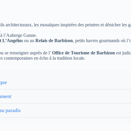
s architecturaux, les mosaïques inspirées des peintres et dénicher les ga
.
 à l’Auberge Ganne.
t L’Angélus
ou au
Relais de Barbizon
, petits havres gourmands où l’o
 ou se renseigner auprès de l’
Office de Tourisme de Barbizon
est judi
s contemporaines en écho à la tradition locale.
ique
lument
au paradis