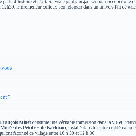
 parle d’histoire et d’art. Sa visite peut s’organiser pour occuper une 
 12h30, le promeneur curieux peut plonger dans un univers fait de galeri
z-vous
ent ?
-François Millet
constitue une véritable immersion dans la vie et l’œuv
e
Musée des Peintres de Barbizon
, installé dans le cadre emblématique
 qui ont façonné ce village entre 10 h 30 et 12 h 30.