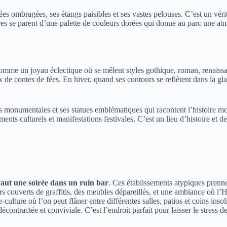
ées ombragées, ses étangs paisibles et ses vastes pelouses. C’est un vér
bres se parent d’une palette de couleurs dorées qui donne au parc une a
omme un joyau éclectique où se mêlent styles gothique, roman, renaissan
de contes de fées. En hiver, quand ses contours se reflètent dans la glace
s monumentales et ses statues emblématiques qui racontent l’histoire 
ents culturels et manifestations festivales. C’est un lieu d’histoire et d
vaut une soirée dans un ruin bar
. Ces établissements atypiques pren
urs couverts de graffitis, des meubles dépareillés, et une ambiance où l
e-culture où l’on peut flâner entre différentes salles, patios et coins in
ntractée et conviviale. C’est l’endroit parfait pour laisser le stress de 