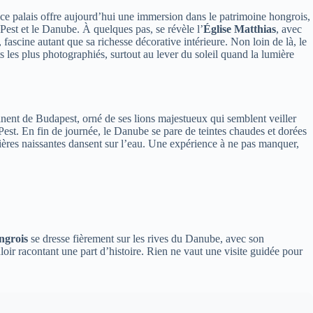
, ce palais offre aujourd’hui une immersion dans le patrimoine hongrois,
 Pest et le Danube. À quelques pas, se révèle l’
Église Matthias
, avec
 fascine autant que sa richesse décorative intérieure. Non loin de là, le
s les plus photographiés, surtout au lever du soleil quand la lumière
manent de Budapest, orné de ses lions majestueux qui semblent veiller
 Pest. En fin de journée, le Danube se pare de teintes chaudes et dorées
ères naissantes dansent sur l’eau. Une expérience à ne pas manquer,
ngrois
se dresse fièrement sur les rives du Danube, avec son
oir racontant une part d’histoire. Rien ne vaut une visite guidée pour