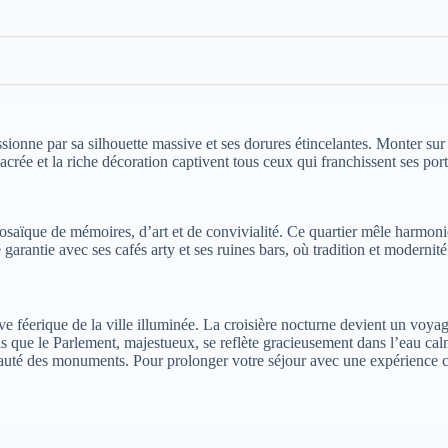
ionne par sa silhouette massive et ses dorures étincelantes. Monter sur
sacrée et la riche décoration captivent tous ceux qui franchissent ses po
mosaïque de mémoires, d’art et de convivialité. Ce quartier mêle harmon
rantie avec ses cafés arty et ses ruines bars, où tradition et modernité
e féerique de la ville illuminée. La croisière nocturne devient un voy
is que le Parlement, majestueux, se reflète gracieusement dans l’eau calm
té des monuments. Pour prolonger votre séjour avec une expérience cu