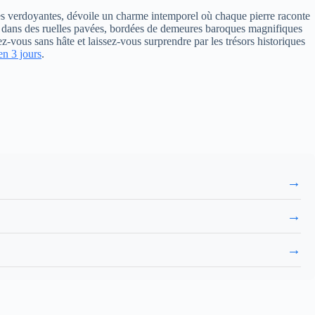
nes verdoyantes, dévoile un charme intemporel où chaque pierre raconte
rie dans des ruelles pavées, bordées de demeures baroques magnifiques
z-vous sans hâte et laissez-vous surprendre par les trésors historiques
en 3 jours
.
→
→
→