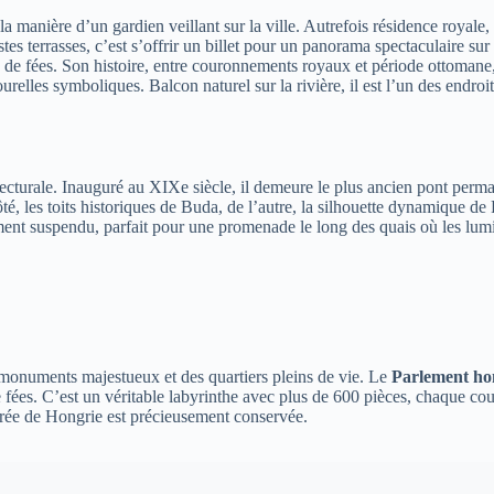
a manière d’un gardien veillant sur la ville. Autrefois résidence royale
tes terrasses, c’est s’offrir un billet pour un panorama spectaculaire sur
te de fées. Son histoire, entre couronnements royaux et période ottomane,
relles symboliques. Balcon naturel sur la rivière, il est l’un des endroit
hitecturale. Inauguré au XIXe siècle, il demeure le plus ancien pont per
té, les toits historiques de Buda, de l’autre, la silhouette dynamique de
nt suspendu, parfait pour une promenade le long des quais où les lumi
 monuments majestueux et des quartiers pleins de vie. Le
Parlement ho
fées. C’est un véritable labyrinthe avec plus de 600 pièces, chaque coul
acrée de Hongrie est précieusement conservée.