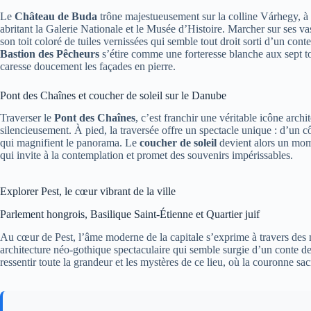
Le
Château de Buda
trône majestueusement sur la colline Várhegy, à l
abritant la Galerie Nationale et le Musée d’Histoire. Marcher sur ses vas
son toit coloré de tuiles vernissées qui semble tout droit sorti d’un con
Bastion des Pêcheurs
s’étire comme une forteresse blanche aux sept tou
caresse doucement les façades en pierre.
Pont des Chaînes et coucher de soleil sur le Danube
Traverser le
Pont des Chaînes
, c’est franchir une véritable icône arc
silencieusement. À pied, la traversée offre un spectacle unique : d’un cô
qui magnifient le panorama. Le
coucher de soleil
devient alors un mome
qui invite à la contemplation et promet des souvenirs impérissables.
Explorer Pest, le cœur vibrant de la ville
Parlement hongrois, Basilique Saint-Étienne et Quartier juif
Au cœur de Pest, l’âme moderne de la capitale s’exprime à travers des
architecture néo-gothique spectaculaire qui semble surgie d’un conte de 
ressentir toute la grandeur et les mystères de ce lieu, où la couronne s