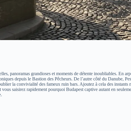
relles, panoramas grandioses et moments de détente inoubliables. En arpe
iconiques depuis le Bastion des Pêcheurs. De l’autre côté du Danube, Pes
 oublier la convivialité des fameux ruin bars. Ajoutez à cela des instan
s, et vous saisirez rapidement pourquoi Budapest captive autant en seulem
e.