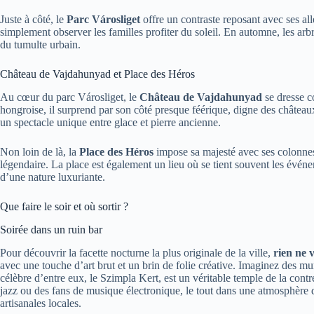
Juste à côté, le
Parc Városliget
offre un contraste reposant avec ses all
simplement observer les familles profiter du soleil. En automne, les ar
du tumulte urbain.
Château de Vajdahunyad et Place des Héros
Au cœur du parc Városliget, le
Château de Vajdahunyad
se dresse c
hongroise, il surprend par son côté presque féérique, digne des châteaux 
un spectacle unique entre glace et pierre ancienne.
Non loin de là, la
Place des Héros
impose sa majesté avec ses colonne
légendaire. La place est également un lieu où se tient souvent les événem
d’une nature luxuriante.
Que faire le soir et où sortir ?
Soirée dans un ruin bar
Pour découvrir la facette nocturne la plus originale de la ville,
rien ne 
avec une touche d’art brut et un brin de folie créative. Imaginez des m
célèbre d’entre eux, le Szimpla Kert, est un véritable temple de la contr
jazz ou des fans de musique électronique, le tout dans une atmosphère déco
artisanales locales.