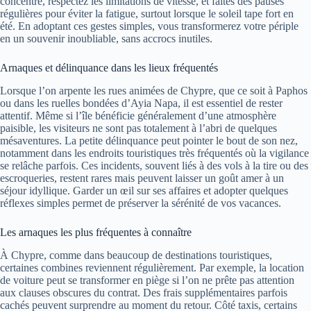
concentré, respectez les limitations de vitesse, et faites des pauses
régulières pour éviter la fatigue, surtout lorsque le soleil tape fort en
été. En adoptant ces gestes simples, vous transformerez votre périple
en un souvenir inoubliable, sans accrocs inutiles.
Arnaques et délinquance dans les lieux fréquentés
Lorsque l’on arpente les rues animées de Chypre, que ce soit à Paphos
ou dans les ruelles bondées d’Ayia Napa, il est essentiel de rester
attentif. Même si l’île bénéficie généralement d’une atmosphère
paisible, les visiteurs ne sont pas totalement à l’abri de quelques
mésaventures. La petite délinquance peut pointer le bout de son nez,
notamment dans les endroits touristiques très fréquentés où la vigilance
se relâche parfois. Ces incidents, souvent liés à des vols à la tire ou des
escroqueries, restent rares mais peuvent laisser un goût amer à un
séjour idyllique. Garder un œil sur ses affaires et adopter quelques
réflexes simples permet de préserver la sérénité de vos vacances.
Les arnaques les plus fréquentes à connaître
À Chypre, comme dans beaucoup de destinations touristiques,
certaines combines reviennent régulièrement. Par exemple, la location
de voiture peut se transformer en piège si l’on ne prête pas attention
aux clauses obscures du contrat. Des frais supplémentaires parfois
cachés peuvent surprendre au moment du retour. Côté taxis, certains