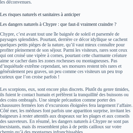
les déconvenues.
Les risques naturels et sanitaires à anticiper
Les dangers naturels à Chypre : que faut-il vraiment craindre ?
Chypre, c’est avant tout une île baignée de soleil et parsemée de
paysages splendides. Pourtant, derrière ce décor idyllique se cachent
quelques petits pièges de la nature, qu’il vaut mieux connaître pour
profiter pleinement de son séjour. Parmi les visiteurs, rares sont ceux
qui ont croisé une vipère à cornes, pourtant cette charmante créature
aime se cacher dans les zones rocheuses ou montagneuses. Pas
d’inquiétude extrême cependant, ses morsures restent très rares et
généralement peu graves, un peu comme ces visiteurs un peu trop
curieux que l’on croise parfois !
Les scorpions, eux, sont encore plus discrets. Plutôt du genre timides,
ils fuient le contact humain et préfèrent la tranquillité des buissons ou
des coins ombragés. Une simple précaution comme porter des
chaussures fermées lors d’excursions éloignées fera largement l’affaire.
Côté mer, les méduses font parfois une apparition surprise, invitant les
baigneurs à rester attentifs aux drapeaux sur les plages et aux conseils
des sauveteurs. En résumé, les dangers naturels à Chypre ne sont pas
inexistants, mais ils ressemblent plus à de petits cailloux sur votre
chemin qu’à des montagnes infranchissables.