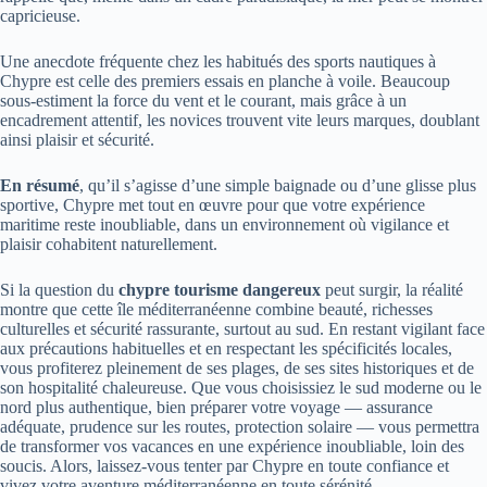
capricieuse.
Une anecdote fréquente chez les habitués des sports nautiques à
Chypre est celle des premiers essais en planche à voile. Beaucoup
sous-estiment la force du vent et le courant, mais grâce à un
encadrement attentif, les novices trouvent vite leurs marques, doublant
ainsi plaisir et sécurité.
En résumé
, qu’il s’agisse d’une simple baignade ou d’une glisse plus
sportive, Chypre met tout en œuvre pour que votre expérience
maritime reste inoubliable, dans un environnement où vigilance et
plaisir cohabitent naturellement.
Si la question du
chypre tourisme dangereux
peut surgir, la réalité
montre que cette île méditerranéenne combine beauté, richesses
culturelles et sécurité rassurante, surtout au sud. En restant vigilant face
aux précautions habituelles et en respectant les spécificités locales,
vous profiterez pleinement de ses plages, de ses sites historiques et de
son hospitalité chaleureuse. Que vous choisissiez le sud moderne ou le
nord plus authentique, bien préparer votre voyage — assurance
adéquate, prudence sur les routes, protection solaire — vous permettra
de transformer vos vacances en une expérience inoubliable, loin des
soucis. Alors, laissez-vous tenter par Chypre en toute confiance et
vivez votre aventure méditerranéenne en toute sérénité.