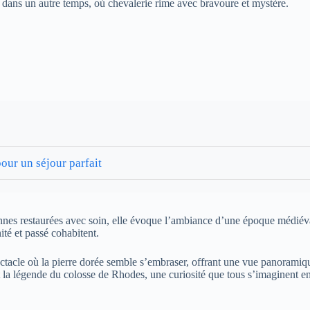
on dans un autre temps, où chevalerie rime avec bravoure et mystère.
pour un séjour parfait
nnes restaurées avec soin, elle évoque l’ambiance d’une époque médiéval
ité et passé cohabitent.
ctacle où la pierre dorée semble s’embraser, offrant une vue panoramiqu
 la légende du colosse de Rhodes, une curiosité que tous s’imaginent enc