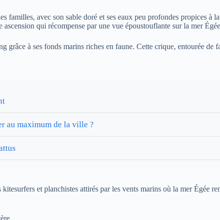
es familles, avec son sable doré et ses eaux peu profondes propices à la
e ascension qui récompense par une vue époustouflante sur la mer Égée
ng grâce à ses fonds marins riches en faune. Cette crique, entourée de fa
nt
er au maximum de la ville ?
attus
s kitesurfers et planchistes attirés par les vents marins où la mer Égée r
ère.