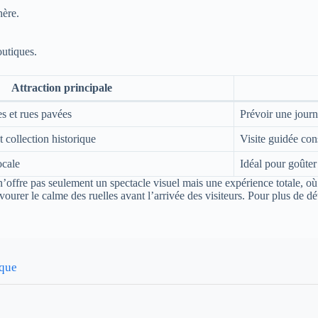
hère.
utiques.
Attraction principale
es et rues pavées
Prévoir une jour
 collection historique
Visite guidée co
ocale
Idéal pour goûter
 n’offre pas seulement un spectacle visuel mais une expérience totale, où
vourer le calme des ruelles avant l’arrivée des visiteurs. Pour plus de d
ique