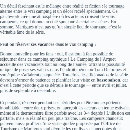
Un détail fascinant est le mélange entre réalité et fiction : le tournage
alterne entre le vrai camping et un décor recréé spécialement. Ce
patchwork crée une atmosphère où les acteurs croisent de vrais
campeurs, ce qui donne un côté spontané à certaines scènes. En
somme, Martigues n’est pas qu’un simple lieu de tournage, c’est la
véritable âme de la série.
Peut-on réserver ses vacances dans le vrai camping ?
Bonne nouvelle pour les fans : oui, il est tout à fait possible de
séjourner dans ce camping mythique ! Le Camping de l’Arquet
accueille des vacanciers tout au long de l’année, offrant la possibilité
unique de poser ses valises dans l’endroit même où Tom Delormes et
son équipe s’affairent chaque été. Toutefois, les aficionados de la série
devront s’armer de patience et planifier leur visite en
basse saison
, car
c’est à cette période que se déroule le tournage — entre avril et juillet,
puis de septembre à décembre.
Cependant, réserver pendant ces périodes peut être une expérience
inoubliable : entre deux prises, on aperçoit les acteurs en tenue estivale,
même si le thermomètre flirte parfois avec les 3-4 degrés ! L’illusion est
parfaite, mais la réalité un peu plus fraîche. Les campeurs chanceux
peuvent aussi profiter d’une visite guidée proposée par l’Office de
Tourisme de Martigues, qui dévoile les coulisses et anecdotes de la