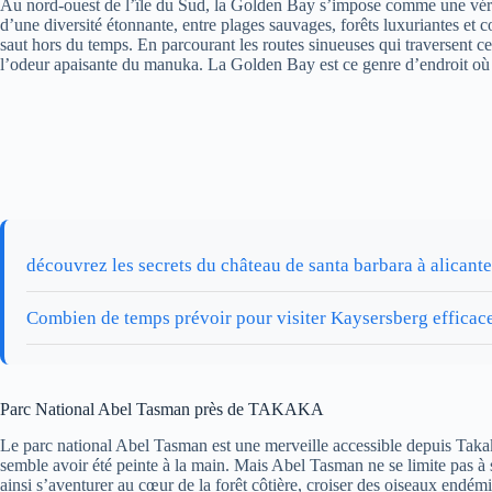
Au nord-ouest de l’île du Sud, la Golden Bay s’impose comme une vérita
d’une diversité étonnante, entre plages sauvages, forêts luxuriantes et 
saut hors du temps. En parcourant les routes sinueuses qui traversent ce
l’odeur apaisante du manuka. La Golden Bay est ce genre d’endroit où l’
découvrez les secrets du château de santa barbara à alicante
Combien de temps prévoir pour visiter Kaysersberg efficac
Parc National Abel Tasman près de TAKAKA
Le parc national Abel Tasman est une merveille accessible depuis Takaka,
semble avoir été peinte à la main. Mais Abel Tasman ne se limite pas à 
ainsi s’aventurer au cœur de la forêt côtière, croiser des oiseaux endém