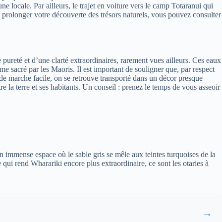
e locale. Par ailleurs, le trajet en voiture vers le camp Totaranui qui
ur prolonger votre découverte des trésors naturels, vous pouvez consulter
ureté et d’une clarté extraordinaires, rarement vues ailleurs. Ces eaux
mme sacré par les Maoris. Il est important de souligner que, par respect
s de marche facile, on se retrouve transporté dans un décor presque
e la terre et ses habitants. Un conseil : prenez le temps de vous asseoir
 immense espace où le sable gris se mêle aux teintes turquoises de la
 qui rend Wharariki encore plus extraordinaire, ce sont les otaries à
→