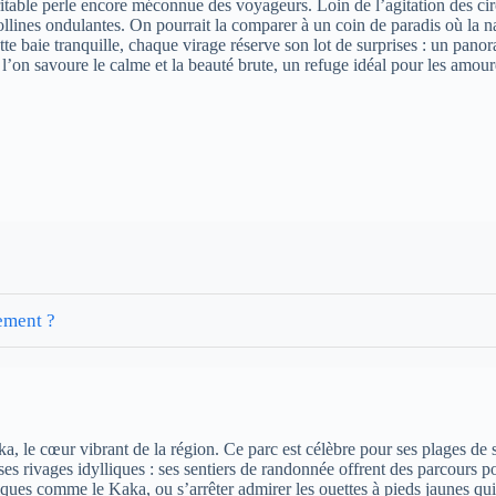
ble perle encore méconnue des voyageurs. Loin de l’agitation des circui
collines ondulantes. On pourrait la comparer à un coin de paradis où la n
tte baie tranquille, chaque virage réserve son lot de surprises : un pano
on savoure le calme et la beauté brute, un refuge idéal pour les amoureu
ement ?
 le cœur vibrant de la région. Ce parc est célèbre pour ses plages de sab
ses rivages idylliques : ses sentiers de randonnée offrent des parcours
iques comme le Kaka, ou s’arrêter admirer les ouettes à pieds jaunes qui