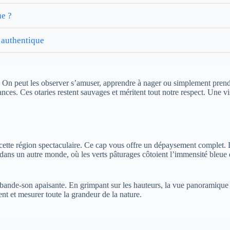
ue ?
 authentique
r. On peut les observer s’amuser, apprendre à nager ou simplement prendre
stances. Ces otaries restent sauvages et méritent tout notre respect. Une v
e cette région spectaculaire. Ce cap vous offre un dépaysement complet.
 dans un autre monde, où les verts pâturages côtoient l’immensité bleu
e bande-son apaisante. En grimpant sur les hauteurs, la vue panoramique 
nt et mesurer toute la grandeur de la nature.