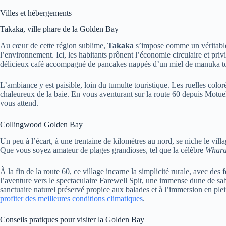
Villes et hébergements
Takaka, ville phare de la Golden Bay
Au cœur de cette région sublime,
Takaka
s’impose comme un véritable
l’environnement. Ici, les habitants prônent l’économie circulaire et pr
délicieux café accompagné de pancakes nappés d’un miel de manuka tou
L’ambiance y est paisible, loin du tumulte touristique. Les ruelles colo
chaleureux de la baie. En vous aventurant sur la route 60 depuis Motue
vous attend.
Collingwood Golden Bay
Un peu à l’écart, à une trentaine de kilomètres au nord, se niche le vill
Que vous soyez amateur de plages grandioses, tel que la célèbre
Whara
À la fin de la route 60, ce village incarne la simplicité rurale, avec de
l’aventure vers le spectaculaire Farewell Spit, une immense dune de sab
sanctuaire naturel préservé propice aux balades et à l’immersion en ple
profiter des meilleures conditions climatiques
.
Conseils pratiques pour visiter la Golden Bay