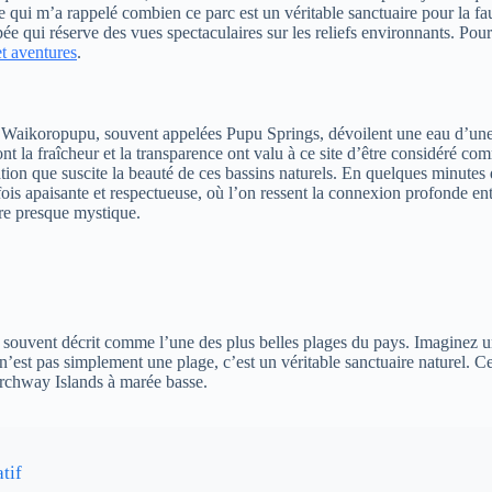
 qui m’a rappelé combien ce parc est un véritable sanctuaire pour la faun
pée qui réserve des vues spectaculaires sur les reliefs environnants. Po
et aventures
.
 Waikoropupu, souvent appelées Pupu Springs, dévoilent une eau d’une p
nt la fraîcheur et la transparence ont valu à ce site d’être considéré co
ntation que suscite la beauté de ces bassins naturels. En quelques minute
ois apaisante et respectueuse, où l’on ressent la connexion profonde entr
ère presque mystique.
 souvent décrit comme l’une des plus belles plages du pays. Imaginez un
n’est pas simplement une plage, c’est un véritable sanctuaire naturel. Ce
Archway Islands à marée basse.
tif