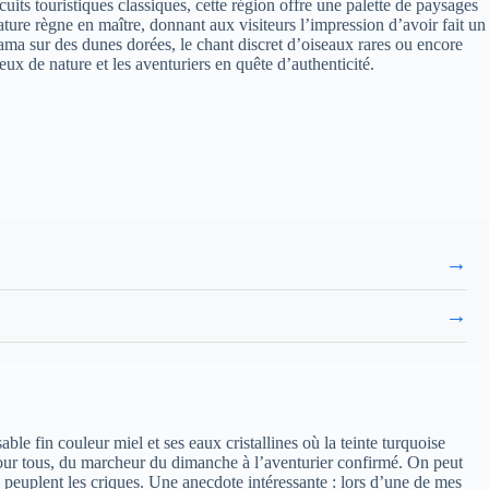
ts touristiques classiques, cette région offre une palette de paysages
ature règne en maître, donnant aux visiteurs l’impression d’avoir fait un
rama sur des dunes dorées, le chant discret d’oiseaux rares ou encore
x de nature et les aventuriers en quête d’authenticité.
→
→
le fin couleur miel et ses eaux cristallines où la teinte turquoise
 pour tous, du marcheur du dimanche à l’aventurier confirmé. On peut
 peuplent les criques. Une anecdote intéressante : lors d’une de mes