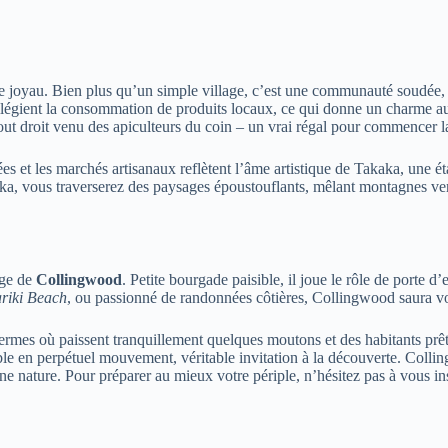
 joyau. Bien plus qu’un simple village, c’est une communauté soudée,
ivilégient la consommation de produits locaux, ce qui donne un charme au
t droit venu des apiculteurs du coin – un vrai régal pour commencer l
rées et les marchés artisanaux reflètent l’âme artistique de Takaka, une
ka, vous traverserez des paysages époustouflants, mêlant montagnes verd
age de
Collingwood
. Petite bourgade paisible, il joue le rôle de porte d
riki Beach
, ou passionné de randonnées côtières, Collingwood saura vo
s fermes où paissent tranquillement quelques moutons et des habitants prê
le en perpétuel mouvement, véritable invitation à la découverte. Collin
ine nature. Pour préparer au mieux votre périple, n’hésitez pas à vous i