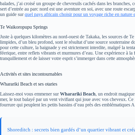
balades, j’ai croisé un groupe de chevreuils cachés dans les branches, ce
sert d’entrée au parc nord est une aventure en soi, avec une route escar
un guide sur
quel pays africain choisir pour un voyage riche en nature 
Te Waikoropupu Springs
Juste à quelques kilomètres au nord-ouest de Takaka, les sources de Te
limpides, d’un bleu profond, sont le résultat d’une source souterraine do
pour cette culture, la baignade y est strictement interdite, malgré la te
féerique, entre reflets vibrants et murmures d’eau. Une expérience à la f
tranquillement et de laisser votre esprit s’immerger dans cette atmosph
Activités et sites incontournables
Wharariki Beach et ses otaries
Laissez-moi vous emmener sur
Wharariki Beach
, un endroit magique
mer, le tout balayé par un vent vivifiant qui joue avec vos cheveux. Ce 
fourrure qui peuplent les petits bassins d’eau près des emblématiques 
Shoreditch : secrets bien gardés d’un quartier vibrant et créa