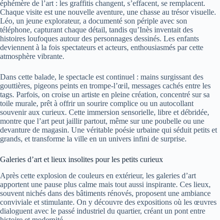
éphémère de l’art : les graffitis changent, s’effacent, se remplacent.
Chaque visite est une nouvelle aventure, une chasse au trésor visuelle.
Léo, un jeune explorateur, a documenté son périple avec son
téléphone, capturant chaque détail, tandis qu’Inès inventait des
histoires loufoques autour des personnages dessinés. Les enfants
deviennent à la fois spectateurs et acteurs, enthousiasmés par cette
atmosphère vibrante.
Dans cette balade, le spectacle est continuel : mains surgissant des
gouttières, pigeons peints en trompe-l’œil, messages cachés entre les
tags. Parfois, on croise un artiste en pleine création, concentré sur sa
toile murale, prêt à offrir un sourire complice ou un autocollant
souvenir aux curieux. Cette immersion sensorielle, libre et débridée,
montre que l’art peut jaillir partout, même sur une poubelle ou une
devanture de magasin. Une véritable poésie urbaine qui séduit petits et
grands, et transforme la ville en un univers infini de surprise.
Galeries d’art et lieux insolites pour les petits curieux
Après cette explosion de couleurs en extérieur, les galeries d’art
apportent une pause plus calme mais tout aussi inspirante. Ces lieux,
souvent nichés dans des bâtiments rénovés, proposent une ambiance
conviviale et stimulante. On y découvre des expositions où les œuvres
dialoguent avec le passé industriel du quartier, créant un pont entre
histoire et modernité.