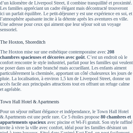
d’un kilomètre de Liverpool Street, il combine tranquillité et proximité.
Les familles appréciant un cadre élégant mais décontracté trouveront
ici un parfait équilibre. Le petit-déjeuner y est une expérience en soi, et
l’atmosphère apaisante incite à la détente après les aventures en ville.
Une adresse pour ceux qui aiment que leur séjour soit un voyage
sensoriel.
The Hoxton, Shoreditch
The Hoxton mise sur une esthétique contemporaine avec
208
chambres spacieuses et décorées avec goût
. C’est un endroit où le
confort rencontre le style industriel, parfait pour les familles qui veulent
se poser dans un cadre branché mais accueillant. Les enfants aiment
particulièrement la cheminée, apportant un côté chaleureux les jours de
pluie. La localisation, à environ 1,5 km de Liverpool Street, donne un
accès facile aux principales attractions tout en offrant un refuge calme
et agréable.
Town Hall Hotel & Apartments
Pour un séjour mêlant élégance et indépendance, le Town Hall Hotel
& Apartments est une perle rare. Ce 5 étoiles propose
80 chambres et
appartements spacieux
avec piscine et Wi-Fi gratuit. Son style raffiné
invite à vivre la ville avec confort, idéal pour les familles désirant un
pied-à-terre luxueux. Situé dans l’animé East End, on peut facilement