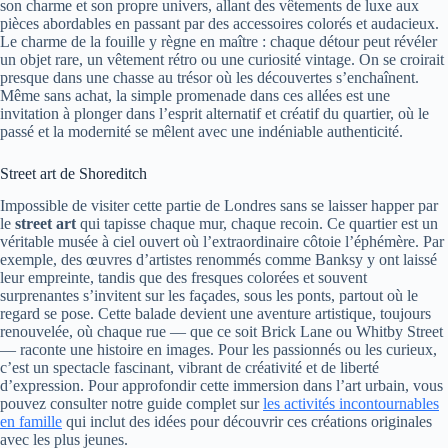
son charme et son propre univers, allant des vêtements de luxe aux
pièces abordables en passant par des accessoires colorés et audacieux.
Le charme de la fouille y règne en maître : chaque détour peut révéler
un objet rare, un vêtement rétro ou une curiosité vintage. On se croirait
presque dans une chasse au trésor où les découvertes s’enchaînent.
Même sans achat, la simple promenade dans ces allées est une
invitation à plonger dans l’esprit alternatif et créatif du quartier, où le
passé et la modernité se mêlent avec une indéniable authenticité.
Street art de Shoreditch
Impossible de visiter cette partie de Londres sans se laisser happer par
le
street art
qui tapisse chaque mur, chaque recoin. Ce quartier est un
véritable musée à ciel ouvert où l’extraordinaire côtoie l’éphémère. Par
exemple, des œuvres d’artistes renommés comme Banksy y ont laissé
leur empreinte, tandis que des fresques colorées et souvent
surprenantes s’invitent sur les façades, sous les ponts, partout où le
regard se pose. Cette balade devient une aventure artistique, toujours
renouvelée, où chaque rue — que ce soit Brick Lane ou Whitby Street
— raconte une histoire en images. Pour les passionnés ou les curieux,
c’est un spectacle fascinant, vibrant de créativité et de liberté
d’expression. Pour approfondir cette immersion dans l’art urbain, vous
pouvez consulter notre guide complet sur
les activités incontournables
en famille
qui inclut des idées pour découvrir ces créations originales
avec les plus jeunes.