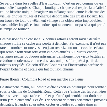
Se perdre dans les ruelles d’East London, c’est un peu comme ouvrir
une boîte à surprises. Chaque boutique, chaque étal respire la créativité
et une histoire unique. Imaginez un mélange subtil entre le charme des
vieilles briques rouges et l’énergie débordante des artistes locaux. Ici,
on trouve de tout, du vêtement vintage aux objets rétro improbables,
sans oublier les pièces inattendues qui racontent leur passé à qui prend
le temps de fouiner.
Les passionnés de chasse aux bonnes affaires seront ravis : derrière
chaque vitrine se cache une pépite à dénicher. Par exemple, il n’est pas
rare de tomber sur une veste en jean oversize ou un accessoire éclatant
qui semble tout droit sorti d’un clip des années 80. Mieux encore,
certaines petites boutiques artisanales transforment de vieux textiles en
créations modernes, comme des sacs uniques fabriqués à partir de
rideaux recyclés. Ce coin d’East Londres est l’incarnation parfaite de
l’esprit bohème et décalé qui fait tout son charme.
Pause florale : Columbia Road et son marché aux fleurs
Le dimanche matin, nul besoin d’être expert en botanique pour tomber
sous le charme de Columbia Road. Cette rue s’anime dès les premières
heures avec un spectacle coloré et parfumé qui semble tout droit sorti
d’un jardin enchanté. Les étals débordent de fleurs éclatantes : pivoines
délicates, lavandes apaisantes, cactus espiègles et plantes grasses