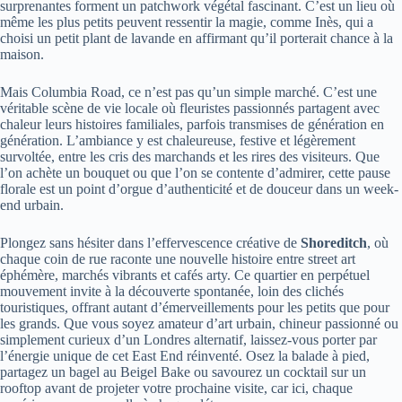
surprenantes forment un patchwork végétal fascinant. C’est un lieu où
même les plus petits peuvent ressentir la magie, comme Inès, qui a
choisi un petit plant de lavande en affirmant qu’il porterait chance à la
maison.
Mais Columbia Road, ce n’est pas qu’un simple marché. C’est une
véritable scène de vie locale où fleuristes passionnés partagent avec
chaleur leurs histoires familiales, parfois transmises de génération en
génération. L’ambiance y est chaleureuse, festive et légèrement
survoltée, entre les cris des marchands et les rires des visiteurs. Que
l’on achète un bouquet ou que l’on se contente d’admirer, cette pause
florale est un point d’orgue d’authenticité et de douceur dans un week-
end urbain.
Plongez sans hésiter dans l’effervescence créative de
Shoreditch
, où
chaque coin de rue raconte une nouvelle histoire entre street art
éphémère, marchés vibrants et cafés arty. Ce quartier en perpétuel
mouvement invite à la découverte spontanée, loin des clichés
touristiques, offrant autant d’émerveillements pour les petits que pour
les grands. Que vous soyez amateur d’art urbain, chineur passionné ou
simplement curieux d’un Londres alternatif, laissez-vous porter par
l’énergie unique de cet East End réinventé. Osez la balade à pied,
partagez un bagel au Beigel Bake ou savourez un cocktail sur un
rooftop avant de projeter votre prochaine visite, car ici, chaque