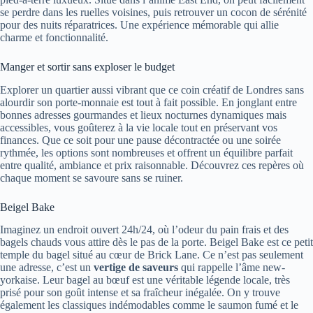
se perdre dans les ruelles voisines, puis retrouver un cocon de sérénité
pour des nuits réparatrices. Une expérience mémorable qui allie
charme et fonctionnalité.
Manger et sortir sans exploser le budget
Explorer un quartier aussi vibrant que ce coin créatif de Londres sans
alourdir son porte-monnaie est tout à fait possible. En jonglant entre
bonnes adresses gourmandes et lieux nocturnes dynamiques mais
accessibles, vous goûterez à la vie locale tout en préservant vos
finances. Que ce soit pour une pause décontractée ou une soirée
rythmée, les options sont nombreuses et offrent un équilibre parfait
entre qualité, ambiance et prix raisonnable. Découvrez ces repères où
chaque moment se savoure sans se ruiner.
Beigel Bake
Imaginez un endroit ouvert 24h/24, où l’odeur du pain frais et des
bagels chauds vous attire dès le pas de la porte. Beigel Bake est ce petit
temple du bagel situé au cœur de Brick Lane. Ce n’est pas seulement
une adresse, c’est un
vertige de saveurs
qui rappelle l’âme new-
yorkaise. Leur bagel au bœuf est une véritable légende locale, très
prisé pour son goût intense et sa fraîcheur inégalée. On y trouve
également les classiques indémodables comme le saumon fumé et le