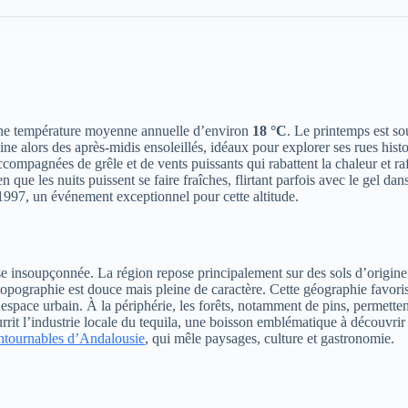
 une température moyenne annuelle d’environ
18 °C
. Le printemps est s
ne alors des après-midis ensoleillés, idéaux pour explorer ses rues histor
compagnées de grêle et de vents puissants qui rabattent la chaleur et ra
ien que les nuits puissent se faire fraîches, flirtant parfois avec le gel 
97, un événement exceptionnel pour cette altitude.
 insoupçonnée. La région repose principalement sur des sols d’origine vo
la topographie est douce mais pleine de caractère. Cette géographie favo
 l’espace urbain. À la périphérie, les forêts, notamment de pins, permett
nourrit l’industrie locale du tequila, une boisson emblématique à découv
ontournables d’Andalousie
, qui mêle paysages, culture et gastronomie.