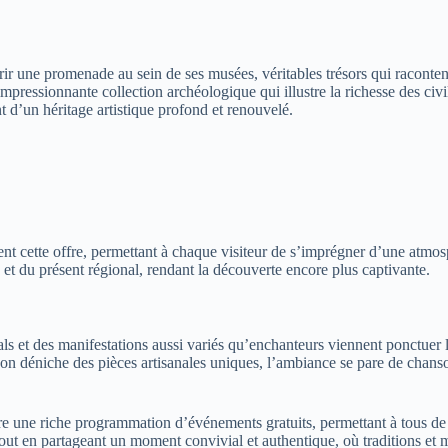
frir une promenade au sein de ses musées, véritables trésors qui racontent
 impressionnante collection archéologique qui illustre la richesse des civ
d’un héritage artistique profond et renouvelé.
plètent cette offre, permettant à chaque visiteur de s’imprégner d’une at
 et du présent régional, rendant la découverte encore plus captivante.
vals et des manifestations aussi variés qu’enchanteurs viennent ponctuer 
’on déniche des pièces artisanales uniques, l’ambiance se pare de chanso
re une riche programmation d’événements gratuits, permettant à tous de v
le tout en partageant un moment convivial et authentique, où traditions e