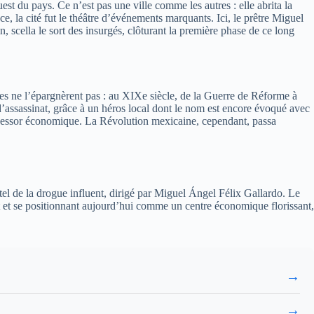
est du pays. Ce n’est pas une ville comme les autres : elle abrita la
, la cité fut le théâtre d’événements marquants. Ici, le prêtre Miguel
, scella le sort des insurgés, clôturant la première phase de ce long
ces ne l’épargnèrent pas : au XIXe siècle, de la Guerre de Réforme à
d’assassinat, grâce à un héros local dont le nom est encore évoqué avec
on essor économique. La Révolution mexicaine, cependant, passa
tel de la drogue influent, dirigé par Miguel Ángel Félix Gallardo. Le
t et se positionnant aujourd’hui comme un centre économique florissant,
→
→