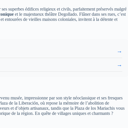
 ses superbes édifices religieux et civils, parfaitement préservés malgré
conique
et le majestueux théâtre Degollado. Flâner dans ses rues, c’est
t entourées de vieilles maisons coloniales, invitent à la détente et
→
→
evenu musée, impressionne par son style néoclassique et ses fresques
 Plaza de la Liberación, où repose la mémoire de l’abolition de
urs et d’objets artisanaux, tandis que la Plaza de los Mariachis vous
torique de la région. En quête de villages uniques et charmants ?