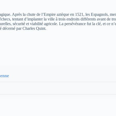
e magique. Après la chute de l’Empire aztèque en 1521, les Espagnols,
cs, tentant d’implanter la ville à trois endroits différents avant de trou
lles, sécurité et viabilité agricole. La persévérance fut la clé, et ce n’e
té décerné par Charles Quint.
sienne