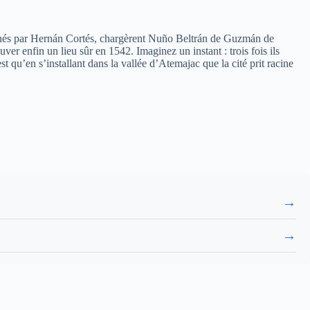
 menés par Hernán Cortés, chargèrent Nuño Beltrán de Guzmán de
ver enfin un lieu sûr en 1542. Imaginez un instant : trois fois ils
st qu’en s’installant dans la vallée d’Atemajac que la cité prit racine
→
→