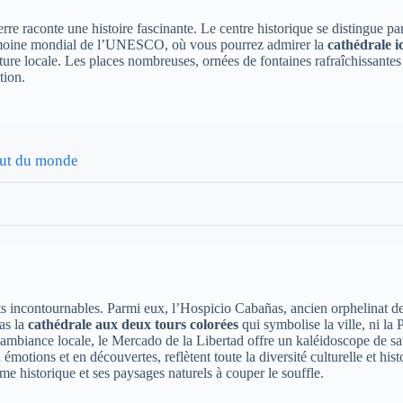
re raconte une histoire fascinante. Le centre historique se distingue par
rimoine mondial de l’UNESCO, où vous pourrez admirer la
cathédrale i
ture locale. Les places nombreuses, ornées de fontaines rafraîchissantes e
tion.
out du monde
nts incontournables. Parmi eux, l’Hospicio Cabañas, ancien orphelinat d
as la
cathédrale aux deux tours colorées
qui symbolise la ville, ni la
biance locale, le Mercado de la Libertad offre un kaléidoscope de save
motions et en découvertes, reflètent toute la diversité culturelle et his
me historique et ses paysages naturels à couper le souffle.