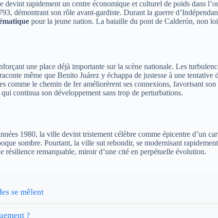
elle devint rapidement un centre économique et culturel de poids dans l’ou
793, démontrant son rôle avant-gardiste. Durant la guerre d’Indépendance
lématique
pour la jeune nation. La bataille du pont de Calderón, non loin
enforçant une place déjà importante sur la scène nationale. Les turbulen
On raconte même que Benito Juárez y échappa de justesse à une tentative 
eures comme le chemin de fer améliorèrent ses connexions, favorisant s
é, qui continua son développement sans trop de perturbations.
années 1980, la ville devint tristement célèbre comme épicentre d’un car
poque sombre. Pourtant, la ville sut rebondir, se modernisant rapidemen
 résilience remarquable, miroir d’une cité en perpétuelle évolution.
des se mêlent
quement ?