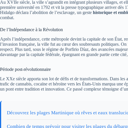
Au XVIIe siècle, la ville s’agrandit en intégrant plusieurs villages, et 
première université en 1792 et vit la presse typographique arriver dès 1
Hidalgo déclara l’abolition de l’esclavage, un geste
historique et emb
combat.
De l’Indépendance à la Révolution
Après l’indépendance, cette métropole devint la capitale de son État, r
l’invasion française, la ville fut au cœur des soubresauts politiques. 
respect. Plus tard, sous le régime de Porfirio Díaz, des avancées maj
davantage par la capitale fédérale, épargnant en grande partie cette cit
Période post-révolutionnaire
Le XXe siècle apporta son lot de défis et de transformations. Dans les 
trafic de cannabis, cocaïne et héroïne vers les États-Unis marqua une é
un pont entre tradition et innovation. Ce passé complexe témoigne d’une
Découvrez les plages Martinique où rêves et eaux transluci
Combien de temps prévoir pour visiter les plages du débar