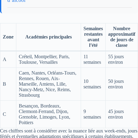
d’alcool
Semaines
Nombre
restantes
approximatif
Zone
Académies principales
avant
de jours de
l’été
classe
Créteil, Montpellier, Paris,
11
55 jours
A
Toulouse, Versailles
semaines
environ
Caen, Nantes, Orléans-Tours,
Rennes, Rouen, Aix-
10
50 jours
B
Marseille, Amiens, Lille,
semaines
environ
Nancy-Metz, Nice, Reims,
Strasbourg
Besançon, Bordeaux,
Clermont-Ferrand, Dijon,
9
45 jours
C
Grenoble, Limoges, Lyon,
semaines
environ
Poitiers
Ces chiffres sont à considérer avec la nuance liée aux week-ends, jours
fériés et éventuelles adaptations spécifiques à certains établissements.