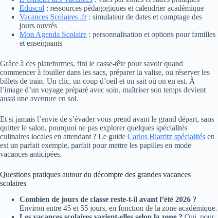
Eduscol
: ressources pédagogiques et calendrier académique
Vacances Scolaires .fr
: simulateur de dates et comptage des
jours ouvrés
Mon Agenda Scolaire
: personnalisation et options pour familles
et enseignants
Grâce à ces plateformes, fini le casse-tête pour savoir quand
commencer à fouiller dans les sacs, préparer la valise, ou réserver les
billets de train. Un clic, un coup d’oeil et on sait où on en est. À
l’image d’un voyage préparé avec soin, maîtriser son temps devient
aussi une aventure en soi.
Et si jamais l’envie de s’évader vous prend avant le grand départ, sans
quitter le salon, pourquoi ne pas explorer quelques spécialités
culinaires locales en attendant ? Le guide
Carlos Biarritz spécialités
en
est un parfait exemple, parfait pour mettre les papilles en mode
vacances anticipées.
Questions pratiques autour du décompte des grandes vacances
scolaires
Combien de jours de classe reste-t-il avant l’été 2026 ?
Environ entre 45 et 55 jours, en fonction de la zone académique.
Les vacances scolaires varient-elles selon la zone ?
Oui, pour