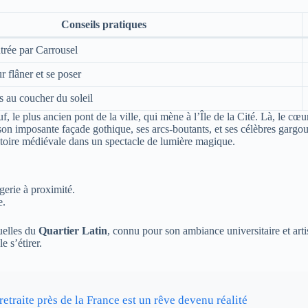
Conseils pratiques
ntrée par Carrousel
r flâner et se poser
s au coucher du soleil
, le plus ancien pont de la ville, qui mène à l’Île de la Cité. Là, le cœu
son imposante façade gothique, ses arcs-boutants, et ses célèbres gargou
istoire médiévale dans un spectacle de lumière magique.
gerie à proximité.
e.
ruelles du
Quartier Latin
, connu pour son ambiance universitaire et arti
e s’étirer.
etraite près de la France est un rêve devenu réalité