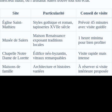
mercredi matin, où l’artisanat Salers trouve tout son éclat.
Site
Particularité
Conseil de visite
Église Saint-
Styles gothique et roman,
Prévoir 45 minutes
Mathieu
tapisseries XVIIe siècle
avec visite guidée
Maison Renaissance
1 heure minima
Musée de Salers
exposant traditions
pour bien profiter
locales
Chapelle Notre
Édifice néo-byzantin,
Visite rapide mais
Dame de Lorette
vitraux remarquables
intense
Maisons de
Architecture et histoires
À réserver si visite
famille
variées
intérieure proposée