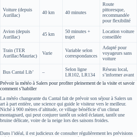
Route
Voiture (depuis
pittoresque,
40 km
40 minutes
Aurillac)
recommandée
pour flexibilité
Avion (depuis
50 minutes +
Location voiture
45 km
Aurillac)
trajet
conseillée
Adapté pour
Train (TER
Variable selon
Varie
voyageurs sans
Aurillac/Mauriac)
correspondances
voiture
Selon ligne
Réseau local,
Bus Cantal Lib’
–
LR102, LR134
s’informer avant
Prévoir la météo à Salers pour profiter pleinement de la visite et savoir
comment s’habiller
La météo changeante du Cantal fait de prévoir son séjour à Salers un
art à part entière, une science qui guide le visiteur vers le meilleur.
Niché à 900 mètres d’altitude, ce village bénéficie d’un climat
montagnard, qui peut conjurer tantôt un soleil éclatant, tantôt une
bruine délicate, voire de la neige lors des saisons froides.
Dans l’idéal, il est judicieux de consulter régulièrement les prévisions