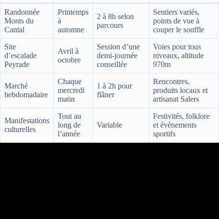
Randonnée
Printemps
Sentiers variés,
2 à 8h selon
Monts du
à
points de vue à
parcours
Cantal
automne
couper le souffle
Site
Session d’une
Voies pour tous
Avril à
d’escalade
demi-journée
niveaux, altitude
octobre
Peyrade
conseillée
970m
Chaque
Rencontres,
Marché
1 à 2h pour
mercredi
produits locaux et
hebdomadaire
flâner
matin
artisanat Salers
Tout au
Festivités, folklore
Manifestations
long de
Variable
et évènements
culturelles
l’année
sportifs