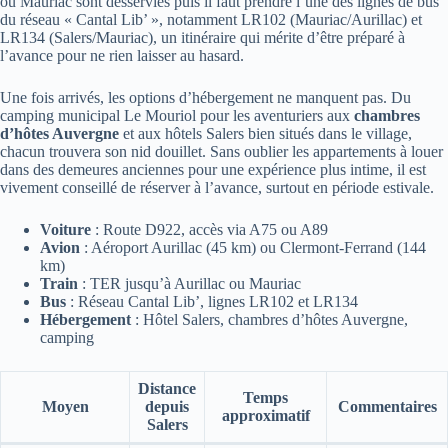
ou Mauriac sont desservies puis il faut prendre l’une des lignes de bus
du réseau « Cantal Lib’ », notamment LR102 (Mauriac/Aurillac) et
LR134 (Salers/Mauriac), un itinéraire qui mérite d’être préparé à
l’avance pour ne rien laisser au hasard.
Une fois arrivés, les options d’hébergement ne manquent pas. Du
camping municipal Le Mouriol pour les aventuriers aux
chambres
d’hôtes Auvergne
et aux hôtels Salers bien situés dans le village,
chacun trouvera son nid douillet. Sans oublier les appartements à louer
dans des demeures anciennes pour une expérience plus intime, il est
vivement conseillé de réserver à l’avance, surtout en période estivale.
Voiture
: Route D922, accès via A75 ou A89
Avion
: Aéroport Aurillac (45 km) ou Clermont-Ferrand (144
km)
Train
: TER jusqu’à Aurillac ou Mauriac
Bus
: Réseau Cantal Lib’, lignes LR102 et LR134
Hébergement
: Hôtel Salers, chambres d’hôtes Auvergne,
camping
Distance
Temps
Moyen
depuis
Commentaires
approximatif
Salers