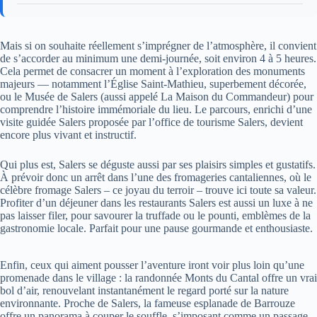
Mais si on souhaite réellement s’imprégner de l’atmosphère, il convient
de s’accorder au minimum une demi-journée, soit environ 4 à 5 heures.
Cela permet de consacrer un moment à l’exploration des monuments
majeurs — notamment l’Église Saint-Mathieu, superbement décorée,
ou le Musée de Salers (aussi appelé La Maison du Commandeur) pour
comprendre l’histoire immémoriale du lieu. Le parcours, enrichi d’une
visite guidée Salers proposée par l’office de tourisme Salers, devient
encore plus vivant et instructif.
Qui plus est, Salers se déguste aussi par ses plaisirs simples et gustatifs.
À prévoir donc un arrêt dans l’une des fromageries cantaliennes, où le
célèbre fromage Salers – ce joyau du terroir – trouve ici toute sa valeur.
Profiter d’un déjeuner dans les restaurants Salers est aussi un luxe à ne
pas laisser filer, pour savourer la truffade ou le pounti, emblèmes de la
gastronomie locale. Parfait pour une pause gourmande et enthousiaste.
Enfin, ceux qui aiment pousser l’aventure iront voir plus loin qu’une
promenade dans le village : la randonnée Monts du Cantal offre un vrai
bol d’air, renouvelant instantanément le regard porté sur la nature
environnante. Proche de Salers, la fameuse esplanade de Barrouze
offre un panorama à couper le souffle, s’imposant comme un passage