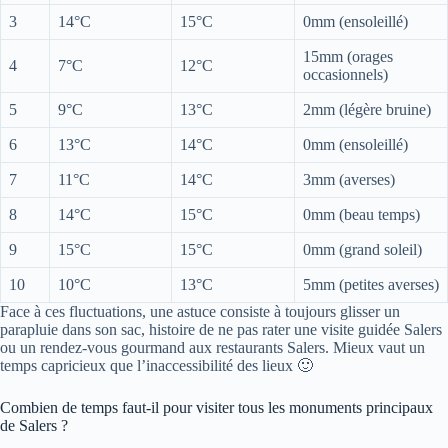
3
14°C
15°C
0mm (ensoleillé)
15mm (orages
4
7°C
12°C
occasionnels)
5
9°C
13°C
2mm (légère bruine)
6
13°C
14°C
0mm (ensoleillé)
7
11°C
14°C
3mm (averses)
8
14°C
15°C
0mm (beau temps)
9
15°C
15°C
0mm (grand soleil)
10
10°C
13°C
5mm (petites averses)
Face à ces fluctuations, une astuce consiste à toujours glisser un
parapluie dans son sac, histoire de ne pas rater une visite guidée Salers
ou un rendez-vous gourmand aux restaurants Salers. Mieux vaut un
temps capricieux que l’inaccessibilité des lieux 🙂
Combien de temps faut-il pour visiter tous les monuments principaux
de Salers ?