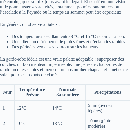
météorologiques sur dix jours avant le départ. Elles offrent une vision
utile pour ajuster ses activités, notamment pour les randonnées ou
l’escalade à la Peyrade où le temps au sommet peut être capricieux.
En général, on observe à Salers :
Des températures oscillant entre
3 °C et 15 °C
selon la saison.
Une alternance fréquente de pluies fines et d’éclaircies rapides.
Des périodes venteuses, surtout sur les hauteurs.
La garde-robe idéale est une vraie palette adaptable : superposer des
couches, un bon manteau imperméable, une paire de chaussures de
randonnée résistantes et bien sûr, ne pas oublier chapeau et lunettes de
soleil pour les instants de clarté.
Température
Normale
Jour
Précipitations
Prévue
Saisonnière
5mm (averses
1
12°C
14°C
légères)
10mm (pluie
2
10°C
13°C
modérée)