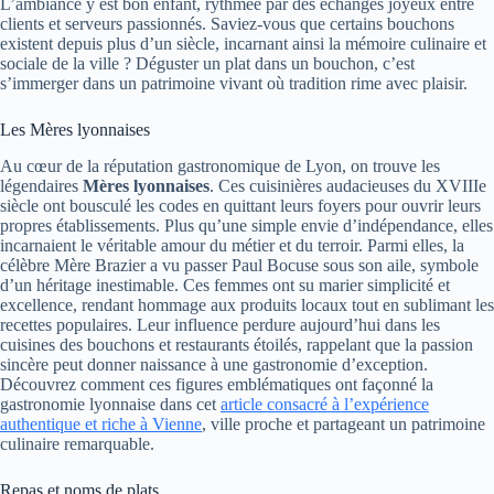
L’ambiance y est bon enfant, rythmée par des échanges joyeux entre
clients et serveurs passionnés. Saviez-vous que certains bouchons
existent depuis plus d’un siècle, incarnant ainsi la mémoire culinaire et
sociale de la ville ? Déguster un plat dans un bouchon, c’est
s’immerger dans un patrimoine vivant où tradition rime avec plaisir.
Les Mères lyonnaises
Au cœur de la réputation gastronomique de Lyon, on trouve les
légendaires
Mères lyonnaises
. Ces cuisinières audacieuses du XVIIIe
siècle ont bousculé les codes en quittant leurs foyers pour ouvrir leurs
propres établissements. Plus qu’une simple envie d’indépendance, elles
incarnaient le véritable amour du métier et du terroir. Parmi elles, la
célèbre Mère Brazier a vu passer Paul Bocuse sous son aile, symbole
d’un héritage inestimable. Ces femmes ont su marier simplicité et
excellence, rendant hommage aux produits locaux tout en sublimant les
recettes populaires. Leur influence perdure aujourd’hui dans les
cuisines des bouchons et restaurants étoilés, rappelant que la passion
sincère peut donner naissance à une gastronomie d’exception.
Découvrez comment ces figures emblématiques ont façonné la
gastronomie lyonnaise dans cet
article consacré à l’expérience
authentique et riche à Vienne
, ville proche et partageant un patrimoine
culinaire remarquable.
Repas et noms de plats