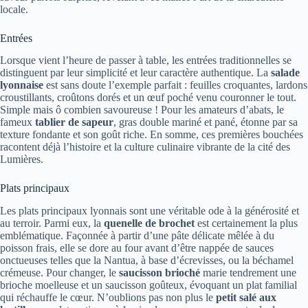
locale.
Entrées
Lorsque vient l’heure de passer à table, les entrées traditionnelles se
distinguent par leur simplicité et leur caractère authentique. La
salade
lyonnaise
est sans doute l’exemple parfait : feuilles croquantes, lardons
croustillants, croûtons dorés et un œuf poché venu couronner le tout.
Simple mais ô combien savoureuse ! Pour les amateurs d’abats, le
fameux
tablier de sapeur
, gras double mariné et pané, étonne par sa
texture fondante et son goût riche. En somme, ces premières bouchées
racontent déjà l’histoire et la culture culinaire vibrante de la cité des
Lumières.
Plats principaux
Les plats principaux lyonnais sont une véritable ode à la générosité et
au terroir. Parmi eux, la
quenelle de brochet
est certainement la plus
emblématique. Façonnée à partir d’une pâte délicate mêlée à du
poisson frais, elle se dore au four avant d’être nappée de sauces
onctueuses telles que la Nantua, à base d’écrevisses, ou la béchamel
crémeuse. Pour changer, le
saucisson brioché
marie tendrement une
brioche moelleuse et un saucisson goûteux, évoquant un plat familial
qui réchauffe le cœur. N’oublions pas non plus le
petit salé aux