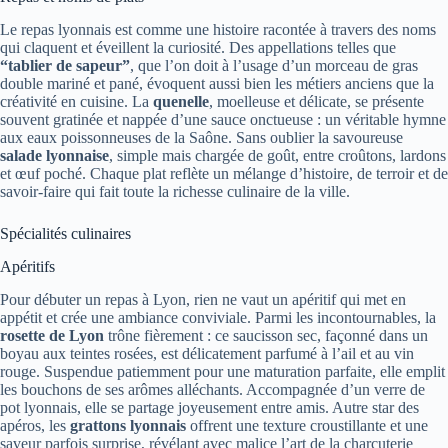
Le repas lyonnais est comme une histoire racontée à travers des noms
qui claquent et éveillent la curiosité. Des appellations telles que
“tablier de sapeur”
, que l’on doit à l’usage d’un morceau de gras
double mariné et pané, évoquent aussi bien les métiers anciens que la
créativité en cuisine. La
quenelle
, moelleuse et délicate, se présente
souvent gratinée et nappée d’une sauce onctueuse : un véritable hymne
aux eaux poissonneuses de la Saône. Sans oublier la savoureuse
salade lyonnaise
, simple mais chargée de goût, entre croûtons, lardons
et œuf poché. Chaque plat reflète un mélange d’histoire, de terroir et de
savoir-faire qui fait toute la richesse culinaire de la ville.
Spécialités culinaires
Apéritifs
Pour débuter un repas à Lyon, rien ne vaut un apéritif qui met en
appétit et crée une ambiance conviviale. Parmi les incontournables, la
rosette de Lyon
trône fièrement : ce saucisson sec, façonné dans un
boyau aux teintes rosées, est délicatement parfumé à l’ail et au vin
rouge. Suspendue patiemment pour une maturation parfaite, elle emplit
les bouchons de ses arômes alléchants. Accompagnée d’un verre de
pot lyonnais, elle se partage joyeusement entre amis. Autre star des
apéros, les
grattons lyonnais
offrent une texture croustillante et une
saveur parfois surprise, révélant avec malice l’art de la charcuterie