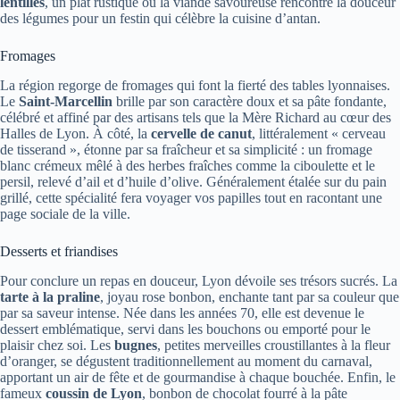
lentilles
, un plat rustique où la viande savoureuse rencontre la douceur
des légumes pour un festin qui célèbre la cuisine d’antan.
Fromages
La région regorge de fromages qui font la fierté des tables lyonnaises.
Le
Saint-Marcellin
brille par son caractère doux et sa pâte fondante,
célébré et affiné par des artisans tels que la Mère Richard au cœur des
Halles de Lyon. À côté, la
cervelle de canut
, littéralement « cerveau
de tisserand », étonne par sa fraîcheur et sa simplicité : un fromage
blanc crémeux mêlé à des herbes fraîches comme la ciboulette et le
persil, relevé d’ail et d’huile d’olive. Généralement étalée sur du pain
grillé, cette spécialité fera voyager vos papilles tout en racontant une
page sociale de la ville.
Desserts et friandises
Pour conclure un repas en douceur, Lyon dévoile ses trésors sucrés. La
tarte à la praline
, joyau rose bonbon, enchante tant par sa couleur que
par sa saveur intense. Née dans les années 70, elle est devenue le
dessert emblématique, servi dans les bouchons ou emporté pour le
plaisir chez soi. Les
bugnes
, petites merveilles croustillantes à la fleur
d’oranger, se dégustent traditionnellement au moment du carnaval,
apportant un air de fête et de gourmandise à chaque bouchée. Enfin, le
fameux
coussin de Lyon
, bonbon de chocolat fourré à la pâte