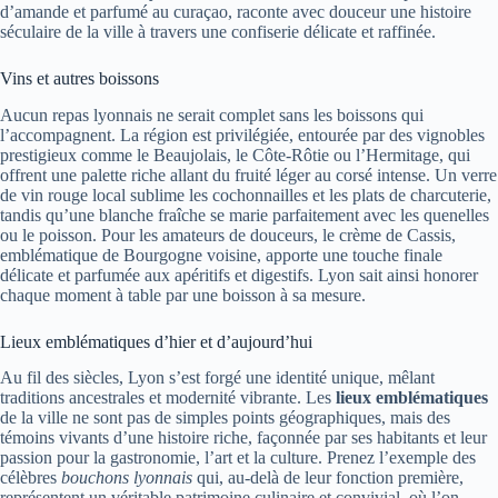
d’amande et parfumé au curaçao, raconte avec douceur une histoire
séculaire de la ville à travers une confiserie délicate et raffinée.
Vins et autres boissons
Aucun repas lyonnais ne serait complet sans les boissons qui
l’accompagnent. La région est privilégiée, entourée par des vignobles
prestigieux comme le Beaujolais, le Côte-Rôtie ou l’Hermitage, qui
offrent une palette riche allant du fruité léger au corsé intense. Un verre
de vin rouge local sublime les cochonnailles et les plats de charcuterie,
tandis qu’une blanche fraîche se marie parfaitement avec les quenelles
ou le poisson. Pour les amateurs de douceurs, le crème de Cassis,
emblématique de Bourgogne voisine, apporte une touche finale
délicate et parfumée aux apéritifs et digestifs. Lyon sait ainsi honorer
chaque moment à table par une boisson à sa mesure.
Lieux emblématiques d’hier et d’aujourd’hui
Au fil des siècles, Lyon s’est forgé une identité unique, mêlant
traditions ancestrales et modernité vibrante. Les
lieux emblématiques
de la ville ne sont pas de simples points géographiques, mais des
témoins vivants d’une histoire riche, façonnée par ses habitants et leur
passion pour la gastronomie, l’art et la culture. Prenez l’exemple des
célèbres
bouchons lyonnais
qui, au-delà de leur fonction première,
représentent un véritable patrimoine culinaire et convivial, où l’on