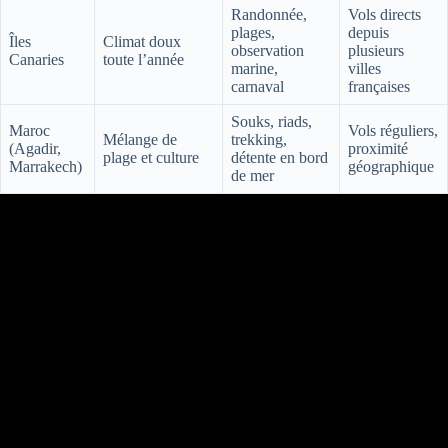
Randonnée,
Vols directs
plages,
depuis
Îles
Climat doux
observation
plusieurs
Canaries
toute l’année
marine,
villes
carnaval
françaises
Souks, riads,
Maroc
Vols réguliers,
Mélange de
trekking,
(Agadir,
proximité
plage et culture
détente en bord
Marrakech)
géographique
de mer