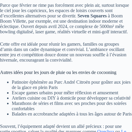
Parce que février ne rime pas forcément avec plein air, surtout lorsque
le ciel joue les capricieux, les espaces de loisirs couverts sont
d’excellentes alternatives pour se divertir.
Seven Squares
à Boom
Boom Villette, par exemple, est une destination indoor moderne et
éclectique. Ouvert depuis avril 2024, ce complexe de 5000m² mêle
bowling digitalisé, laser game, réalités virtuelle et mini-golf interactif.
Cette offre est idéale pour réunir les gamers, familles ou groupes
d’amis dans un cadre dynamique et convivial. L’ambiance oscillant
entre jeu et compétition douce donne un nouveau souffle à l’évasion
hivernale, encourageant la convivialité.
Autres idées pour les jours de pluie ou les envies de cocooning
Patinoire éphémère au Parc André Citroën pour goûter aux joies
de la glace en plein Paris
Escape games urbains pour mêler réflexion et amusement
Ateliers cuisine ou DIY à domicile pour développer sa créativité
Marathons de séries et films avec ses proches pour des soirées
confortables
Balades en accrobranche adaptées à tous les âges autour de Paris
Souvent, l’équipement adapté devient un allié précieux : pour une
sortie sportive, saluer la qualité des marques comme
Quechua
ou
Le