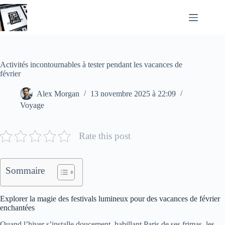
Passer
au
contenu
Activités incontournables à tester pendant les vacances de
février
Alex Morgan
13 novembre 2025 à 22:09
Voyage
Rate this post
Sommaire
Explorer la magie des festivals lumineux pour des vacances de février
enchantées
Quand l’hiver s’installe doucement, habillant Paris de ses frimas, les