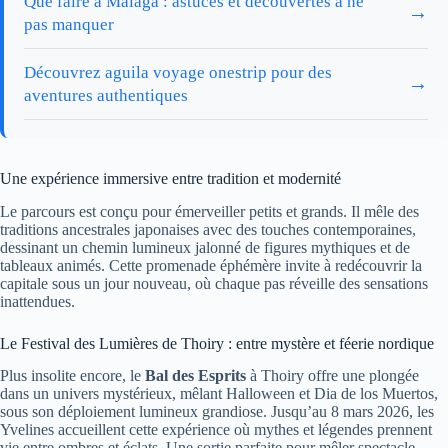
Que faire à Malaga : astuces et découvertes à ne
→
pas manquer
Découvrez aguila voyage onestrip pour des
→
aventures authentiques
Une expérience immersive entre tradition et modernité
Le parcours est conçu pour émerveiller petits et grands. Il mêle des
traditions ancestrales japonaises avec des touches contemporaines,
dessinant un chemin lumineux jalonné de figures mythiques et de
tableaux animés. Cette promenade éphémère invite à redécouvrir la
capitale sous un jour nouveau, où chaque pas réveille des sensations
inattendues.
Le Festival des Lumières de Thoiry : entre mystère et féerie nordique
Plus insolite encore, le
Bal des Esprits
à Thoiry offre une plongée
dans un univers mystérieux, mêlant Halloween et Dia de los Muertos,
sous son déploiement lumineux grandiose. Jusqu’au 8 mars 2026, les
Yvelines accueillent cette expérience où mythes et légendes prennent
vie entre ombres et éclats. Une sortie parfaite pour mêler spectacle,