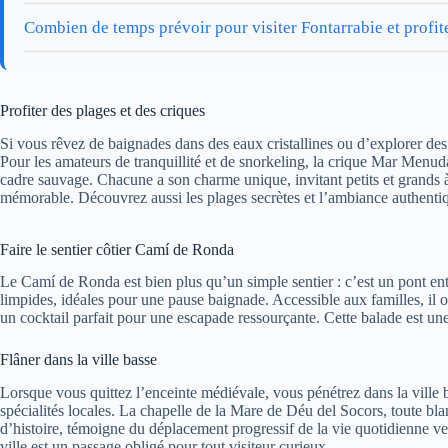
Combien de temps prévoir pour visiter Fontarrabie et profit
Profiter des plages et des criques
Si vous rêvez de baignades dans des eaux cristallines ou d’explorer de
Pour les amateurs de tranquillité et de snorkeling, la crique Mar Menuda 
cadre sauvage. Chacune a son charme unique, invitant petits et grands 
mémorable. Découvrez aussi les plages secrètes et l’ambiance authenti
Faire le sentier côtier Camí de Ronda
Le Camí de Ronda est bien plus qu’un simple sentier : c’est un pont ent
limpides, idéales pour une pause baignade. Accessible aux familles, il o
un cocktail parfait pour une escapade ressourçante. Cette balade est un
Flâner dans la ville basse
Lorsque vous quittez l’enceinte médiévale, vous pénétrez dans la ville ba
spécialités locales. La chapelle de la Mare de Déu del Socors, toute bla
d’histoire, témoigne du déplacement progressif de la vie quotidienne ve
ville est un passage obligé pour tout visiteur curieux.