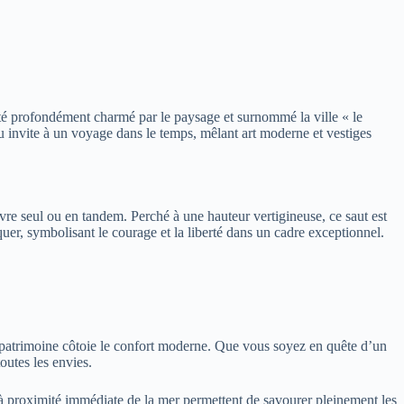
été profondément charmé par le paysage et surnommé la ville « le
u invite à un voyage dans le temps, mêlant art moderne et vestiges
vre seul ou en tandem. Perché à une hauteur vertigineuse, ce saut est
quer, symbolisant le courage et la liberté dans un cadre exceptionnel.
e patrimoine côtoie le confort moderne. Que vous soyez en quête d’un
outes les envies.
 proximité immédiate de la mer permettent de savourer pleinement les