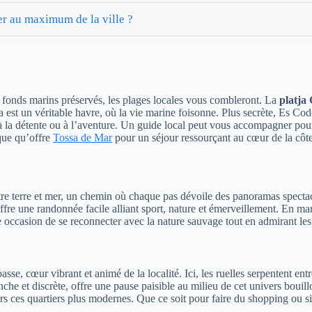
er au maximum de la ville ?
s fonds marins préservés, les plages locales vous combleront. La
platja
est un véritable havre, où la vie marine foisonne. Plus secrète, Es Codol
à la détente ou à l’aventure. Un guide local peut vous accompagner pour
que qu’offre
Tossa de Mar
pour un séjour ressourçant au cœur de la côt
re terre et mer, un chemin où chaque pas dévoile des panoramas spectacul
ffre une randonnée facile alliant sport, nature et émerveillement. En mar
e occasion de se reconnecter avec la nature sauvage tout en admirant le
sse, cœur vibrant et animé de la localité. Ici, les ruelles serpentent ent
nche et discrète, offre une pause paisible au milieu de cet univers bouil
rs ces quartiers plus modernes. Que ce soit pour faire du shopping ou si