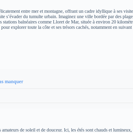
élicatement entre mer et montagne, offrant un cadre idyllique à ses visit
ite s’évader du tumulte urbain. Imaginez une ville bordée par des plage
es stations balnéaires comme Lloret de Mar, située à environ 20 kilomètre
l pour explorer toute la côte et ses trésors cachés, notamment en suivant
pas manquer
e
amateurs de soleil et de douceur. Ici, les étés sont chauds et lumineux, 