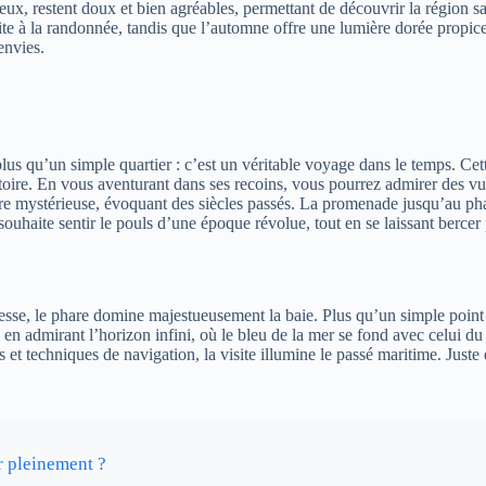
ux, restent doux et bien agréables, permettant de découvrir la région sa
nvite à la randonnée, tandis que l’automne offre une lumière dorée propi
envies.
lus qu’un simple quartier : c’est un véritable voyage dans le temps. Cett
stoire. En vous aventurant dans ses recoins, vous pourrez admirer des vue
ère mystérieuse, évoquant des siècles passés. La promenade jusqu’au ph
ouhaite sentir le pouls d’une époque révolue, tout en se laissant berce
sse, le phare domine majestueusement la baie. Plus qu’un simple point de
 admirant l’horizon infini, où le bleu de la mer se fond avec celui du ci
ns et techniques de navigation, la visite illumine le passé maritime. Jus
r pleinement ?