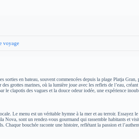
de voyage
s sorties en bateau, souvent commencées depuis la plage Platja Gran, pe
s grottes marines, où la lumière joue avec les reflets de l’eau, créant u
r le clapotis des vagues et la douce odeur iodée, une expérience inoubli
locale. Le menu est un véritable hymne à la mer et au terroir. Essayez l
 Vila Nova, sont un rendez-vous gourmand qui rassemble habitants et visi
. Chaque bouchée raconte une histoire, reflétant la passion et l’authent