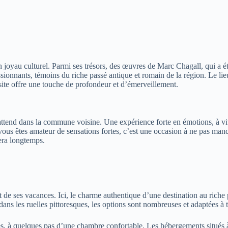
n joyau culturel. Parmi ses trésors, des œuvres de Marc Chagall, qui a 
sionnants, témoins du riche passé antique et romain de la région. Le lie
site offre une touche de profondeur et d’émerveillement.
s attend dans la commune voisine. Une expérience forte en émotions, à vi
i vous êtes amateur de sensations fortes, c’est une occasion à ne pas man
era longtemps.
t de ses vacances. Ici, le charme authentique d’une destination au rich
ans les ruelles pittoresques, les options sont nombreuses et adaptées à t
, à quelques pas d’une chambre confortable. Les hébergements situés à