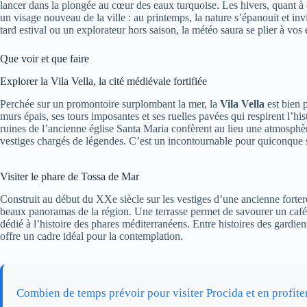
lancer dans la plongée au cœur des eaux turquoise. Les hivers, quant à e
un visage nouveau de la ville : au printemps, la nature s’épanouit et i
tard estival ou un explorateur hors saison, la météo saura se plier à vos 
Que voir et que faire
Explorer la Vila Vella, la cité médiévale fortifiée
Perchée sur un promontoire surplombant la mer, la
Vila Vella
est bien p
murs épais, ses tours imposantes et ses ruelles pavées qui respirent l’hi
ruines de l’ancienne église Santa Maria confèrent au lieu une atmosph
vestiges chargés de légendes. C’est un incontournable pour quiconque s
Visiter le phare de Tossa de Mar
Construit au début du XXe siècle sur les vestiges d’une ancienne fortere
beaux panoramas de la région. Une terrasse permet de savourer un café en
dédié à l’histoire des phares méditerranéens. Entre histoires des gardie
offre un cadre idéal pour la contemplation.
Combien de temps prévoir pour visiter Procida et en profite