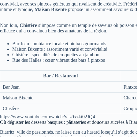
convivial, avec ses pintxos généreux qui rivalisent de créativité. Frédér
intime et typique,
Maison Bixente
propose un assortiment savoureux de 
Non loin,
Chistère
s’impose comme un temple de saveurs où poisson et
efficace qui a convaincu bien des amateurs de la région.
Bar Jean : ambiance locale et pintxos gourmands
Maison Bixente : assortiment varié et convivialité
Chistère : spécialités de croquettes au jambon
Rue des Halles : cœur vibrant des bars à pintxos
Bar / Restaurant
Bar Jean
Pintxos
Maison Bixente
Charcu
Chistère
Croque
https://www.youtube.com/watch?v=-9xzkt02JQ4
Où déguster les desserts basques : pâtisseries et douceurs sucrées à Biar
Biarritz, ville de passionnés, ne laisse rien au hasard lorsqu’il s’agit de