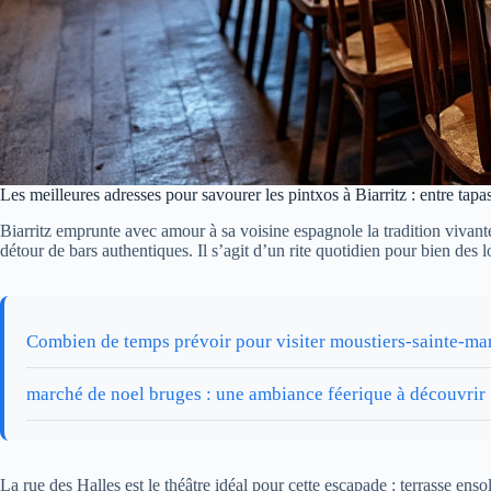
Les meilleures adresses pour savourer les pintxos à Biarritz : entre tapas
Biarritz emprunte avec amour à sa voisine espagnole la tradition vivant
détour de bars authentiques. Il s’agit d’un rite quotidien pour bien de
Combien de temps prévoir pour visiter moustiers-sainte-mar
marché de noel bruges : une ambiance féerique à découvrir
La rue des Halles est le théâtre idéal pour cette escapade : terrasse ensol