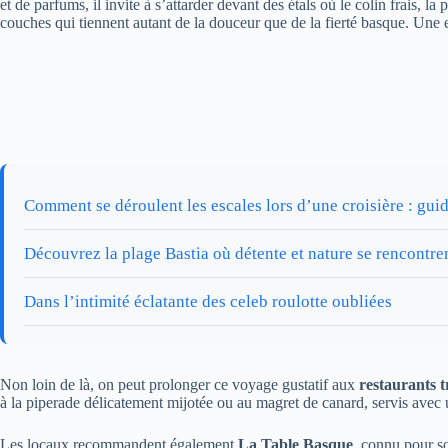
et de parfums, il invite à s’attarder devant des étals où le colin frais,
couches qui tiennent autant de la douceur que de la fierté basque. Une e
Comment se déroulent les escales lors d’une croisière : gu
Découvrez la plage Bastia où détente et nature se rencontre
Dans l’intimité éclatante des celeb roulotte oubliées
Non loin de là, on peut prolonger ce voyage gustatif aux
restaurants 
à la piperade délicatement mijotée ou au magret de canard, servis avec u
Les locaux recommandent également
La Table Basque
, connu pour so