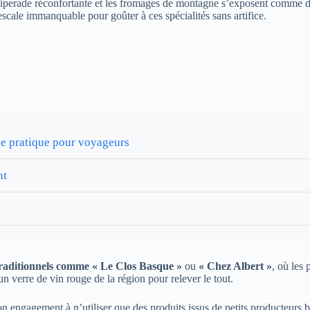
 la piperade réconfortante et les fromages de montagne s’exposent comme d
scale immanquable pour goûter à ces spécialités sans artifice.
ide pratique pour voyageurs
nt
traditionnels comme « Le Clos Basque »
ou
« Chez Albert »
, où les
n verre de vin rouge de la région pour relever le tout.
n engagement à n’utiliser que des produits issus de petits producteurs 