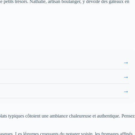
e petits trésors. Nathalie, artisan boulanger, y dévoile des gâteaux en
→
→
→
 plats typiques côtoient une ambiance chaleureuse et authentique. Pensez
basques. Les légumes croquants du potager voisin, les fromages affinés