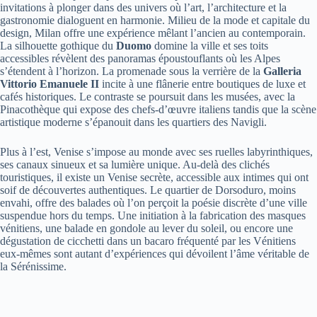
invitations à plonger dans des univers où l’art, l’architecture et la
gastronomie dialoguent en harmonie. Milieu de la mode et capitale du
design, Milan offre une expérience mêlant l’ancien au contemporain.
La silhouette gothique du
Duomo
domine la ville et ses toits
accessibles révèlent des panoramas époustouflants où les Alpes
s’étendent à l’horizon. La promenade sous la verrière de la
Galleria
Vittorio Emanuele II
incite à une flânerie entre boutiques de luxe et
cafés historiques. Le contraste se poursuit dans les musées, avec la
Pinacothèque qui expose des chefs-d’œuvre italiens tandis que la scène
artistique moderne s’épanouit dans les quartiers des Navigli.
Plus à l’est, Venise s’impose au monde avec ses ruelles labyrinthiques,
ses canaux sinueux et sa lumière unique. Au-delà des clichés
touristiques, il existe un Venise secrète, accessible aux intimes qui ont
soif de découvertes authentiques. Le quartier de Dorsoduro, moins
envahi, offre des balades où l’on perçoit la poésie discrète d’une ville
suspendue hors du temps. Une initiation à la fabrication des masques
vénitiens, une balade en gondole au lever du soleil, ou encore une
dégustation de cicchetti dans un bacaro fréquenté par les Vénitiens
eux-mêmes sont autant d’expériences qui dévoilent l’âme véritable de
la Sérénissime.