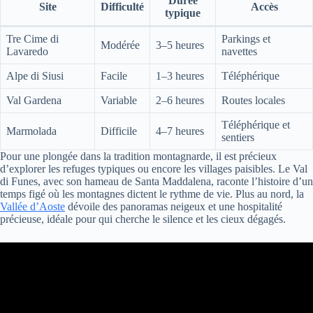
Durée
Site
Difficulté
Accès
typique
Tre Cime di
Parkings et
Modérée
3–5 heures
Lavaredo
navettes
Alpe di Siusi
Facile
1–3 heures
Téléphérique
Val Gardena
Variable
2–6 heures
Routes locales
Téléphérique et
Marmolada
Difficile
4–7 heures
sentiers
Pour une plongée dans la tradition montagnarde, il est précieux
d’explorer les refuges typiques ou encore les villages paisibles. Le Val
di Funes, avec son hameau de Santa Maddalena, raconte l’histoire d’un
temps figé où les montagnes dictent le rythme de vie. Plus au nord, la
Vallée d’Aoste
dévoile des panoramas neigeux et une hospitalité
précieuse, idéale pour qui cherche le silence et les cieux dégagés.