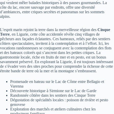
qui veulent mêler balades historiques à des pauses gourmandes. La
côte du lac, encore sauvage par endroits, offre une diversité
d’ambiances, entre criques secrètes et panoramas sur les sommets
alpins.
L’esprit marin rejoint la terre dans la merveilleuse région des
Cinque
Terre
, en Ligurie, cette côte accidentée révèle cinq villages de
pêcheurs aux façades éclatantes. Ces hameaux, reliés par des sentiers
côtiers spectaculaires, invitent à la contemplation et à l’effort. Ici, les
vocations randonneuses se conjuguent avec la contemplation des flots
et des bateaux colorés qui s’ancrent dans les petites criques. La
gastronomie locale, riche en fruits de mer et en pesto, est un bonus
savamment préservé. En explorant la Ligurie, il est toujours intéressant
de s’évader vers des sites proches pour comprendre la richesse de cette
étroite bande de terre où la mer et la montagne s’embrassent.
Promenade en bateau sur le Lac de Côme entre Bellagio et
Varenna
Découverte historique à Sirmione sur le Lac de Garde
Randonnée côtière dans les sentiers des Cinque Terre
Dégustation de spécialités locales : poisson de rivière et pesto
genovese
Exploration des marchés et ateliers culinaires chez les
producteurs familiaux