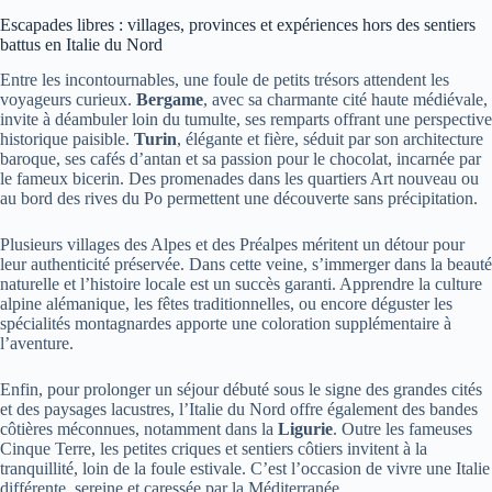
Escapades libres : villages, provinces et expériences hors des sentiers
battus en Italie du Nord
Entre les incontournables, une foule de petits trésors attendent les
voyageurs curieux.
Bergame
, avec sa charmante cité haute médiévale,
invite à déambuler loin du tumulte, ses remparts offrant une perspective
historique paisible.
Turin
, élégante et fière, séduit par son architecture
baroque, ses cafés d’antan et sa passion pour le chocolat, incarnée par
le fameux bicerin. Des promenades dans les quartiers Art nouveau ou
au bord des rives du Po permettent une découverte sans précipitation.
Plusieurs villages des Alpes et des Préalpes méritent un détour pour
leur authenticité préservée. Dans cette veine, s’immerger dans la beauté
naturelle et l’histoire locale est un succès garanti. Apprendre la culture
alpine alémanique, les fêtes traditionnelles, ou encore déguster les
spécialités montagnardes apporte une coloration supplémentaire à
l’aventure.
Enfin, pour prolonger un séjour débuté sous le signe des grandes cités
et des paysages lacustres, l’Italie du Nord offre également des bandes
côtières méconnues, notamment dans la
Ligurie
. Outre les fameuses
Cinque Terre, les petites criques et sentiers côtiers invitent à la
tranquillité, loin de la foule estivale. C’est l’occasion de vivre une Italie
différente, sereine et caressée par la Méditerranée.