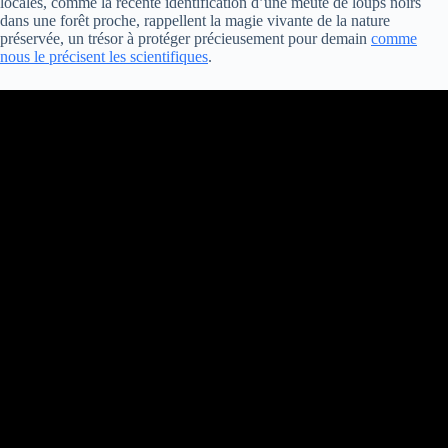
locales, comme la récente identification d’une meute de loups noirs
dans une forêt proche, rappellent la magie vivante de la nature
préservée, un trésor à protéger précieusement pour demain
comme
nous le précisent les scientifiques
.