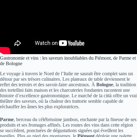
Gastronomie et vins : les saveurs inoubliables du Piémont, de Parme et
de Bologne
Le voyage à travers le Nord de l’Italie ne saurait être complet sans un
détour par ses trésors culinaires. Les plateaux de table deviennent le
reflet des terroirs et des savoir-faire ancestraux. À
Bologne
, la tradition
des tortellini faits maison et les charcuteries fondantes racontent une
histoire d’excellence gastronomique. Le marché de la città offre un vrai
théâtre des saveurs, où la chaleur des trattorie semble capable de
réchauffer les âmes les plus exploratrices.
Parme
, berceau du célébrissime jambon, enchante par la finesse de ses
produits et ses fromages affinés. Les routes des vins dans cette région
se succèdent, ponctuées de dégustations signées qui éveillent les
papilles. Plus au pied des montagnes, le
Piémont
déploie une palette