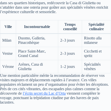
dans ses quartiers historiques, redécouvrir la Casa di Giulietta ou
s’attabler dans une osteria pour goûter aux spécialités vénètes enrichit
l’expérience culturelle et sensorielle.
Temps
Spécialité
Ville
Incontournable
conseillé
culinaire
Duomo, Galleria,
Risotto alla
Milan
2–3 jours
Pinacothèque
milanese
Place Saint-Marc,
Cicchetti et
Venise
2–3 jours
Grand Canal
spritz
Arènes, Casa di
Spécialités
Vérone
1–2 jours
Giulietta
vénètes
Une mention particulière mérite la recommandation de réserver vos
visites majeures et déplacements rapides à l’avance. Ces villes
populaires réclament un peu d’organisation pour éviter les déceptions.
Près de ces cités vibrantes, des escapades plus calmes comme la
découverte de
l’écrin secret du Lac d’Orta
viennent compléter le
voyage, ponctuant la trépidation citadine par des havres de paix
lacustres.