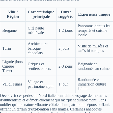
Ville /
Caractéristique
Durée
Expérience unique
Région
principale
suggérée
Panorama depuis les
Cité haute
Bergame
1-2 jours
remparts et cuisine
médiévale
locale
Architecture
Visite de musées et
Turin
baroque,
2 jours
cafés historiques
chocolats
Ligurie (hors
Criques et
Baignade et
Cinque
2-3 jours
sentiers côtiers
randonnée au calme
Terre)
Randonnée et
Village et
Val di Funes
1 jour
immersion culture
patrimoine alpin
ladine
Découvrir ces perles du Nord italien enrichit le voyage de moments
d’authenticité et d’émerveillement qui marquent durablement. Sans
oublier qu’une nature vibrante côtoie ici un patrimoine époustouflant,
offrant un terrain d’exploration sans limites. Certaines anecdotes